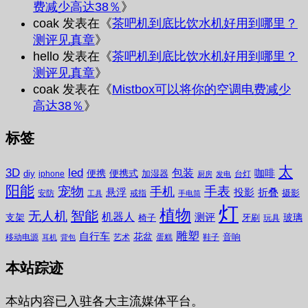
费减少高达38％
》
coak
发表在《
茶吧机到底比饮水机好用到哪里？
测评见真章
》
hello
发表在《
茶吧机到底比饮水机好用到哪里？
测评见真章
》
coak
发表在《
Mistbox可以将你的空调电费减少
高达38％
》
标签
太
3D
led
包装
咖啡
便携
便携式
diy
加湿器
iphone
台灯
厨房
发电
阳能
宠物
手表
手机
悬浮
投影
折叠
摄影
安防
戒指
工具
手电筒
灯
植物
无人机
智能
机器人
测评
支架
玻璃
椅子
牙刷
玩具
雕塑
自行车
花盆
音响
移动电源
艺术
蛋糕
鞋子
耳机
背包
本站踪迹
本站内容已入驻各大主流媒体平台。