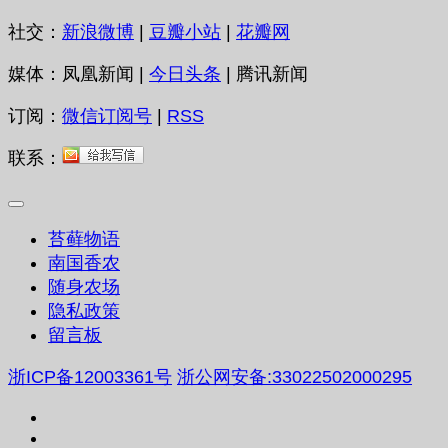
社交：
新浪微博
|
豆瓣小站
|
花瓣网
媒体：凤凰新闻 |
今日头条
| 腾讯新闻
订阅：
微信订阅号
|
RSS
联系：
苔藓物语
南国香农
随身农场
隐私政策
留言板
浙ICP备12003361号
浙公网安备:33022502000295