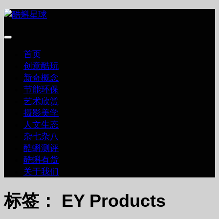
跳
至
内
容
首页
创意酷玩
新奇概念
节能环保
艺术欣赏
摄影美学
人文生态
杂七杂八
酷蝌测评
酷蝌有货
关于我们
标签：
EY Products