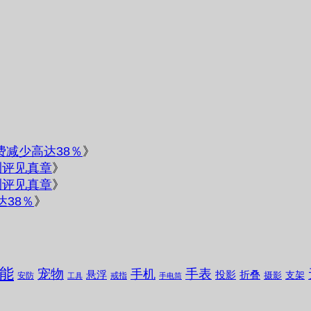
电费减少高达38％
》
测评见真章
》
测评见真章
》
达38％
》
能
宠物
手表
手机
悬浮
投影
折叠
支架
摄影
安防
戒指
工具
手电筒