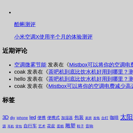
酷蝌测评
小米空调X使用半个月的体验测评
近期评论
空调微雾节能
发表在《
Mistbox可以将你的空调
coak
发表在《
茶吧机到底比饮水机好用到哪里？
hello
发表在《
茶吧机到底比饮水机好用到哪里？
coak
发表在《
Mistbox可以将你的空调电费减少高
标签
太阳
3D
led
包装
咖啡
便携
便携式
diy
加湿器
iphone
台灯
厨房
发电
雕塑
自行车
花盆
音响
源
艺术
蛋糕
鞋子
耳机
背包