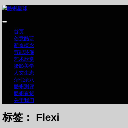
跳
至
内
容
首页
创意酷玩
新奇概念
节能环保
艺术欣赏
摄影美学
人文生态
杂七杂八
酷蝌测评
酷蝌有货
关于我们
标签：
Flexi