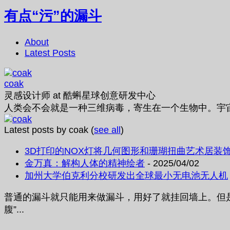
有点“污”的漏斗
About
Latest Posts
coak
灵感设计师
at
酷蝌星球创意研发中心
人类会不会就是一种三维病毒，寄生在一个生物中。宇
Latest posts by coak
(
see all
)
3D打印的NOX灯将几何图形和珊瑚扭曲艺术居装
金万真：解构人体的精神绘者
- 2025/04/02
加州大学伯克利分校研发出全球最小无电池无人机
普通的漏斗就只能用来做漏斗，用好了就挂回墙上。但是
腹”...