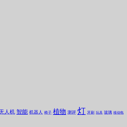
灯
植物
无人机
智能
机器人
测评
玻璃
椅子
牙刷
玩具
移动电