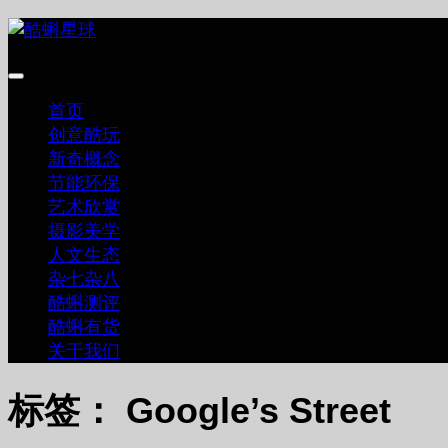
跳
至
内
容
首页
创意酷玩
新奇概念
节能环保
艺术欣赏
摄影美学
人文生态
杂七杂八
酷蝌测评
酷蝌有货
关于我们
标签：
Google’s Street