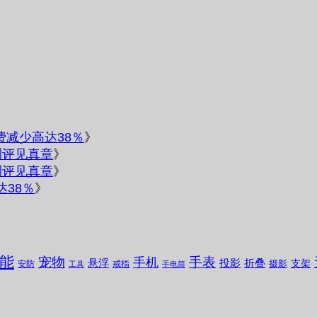
电费减少高达38％
》
测评见真章
》
测评见真章
》
达38％
》
能
宠物
手表
手机
悬浮
投影
折叠
支架
摄影
安防
戒指
工具
手电筒