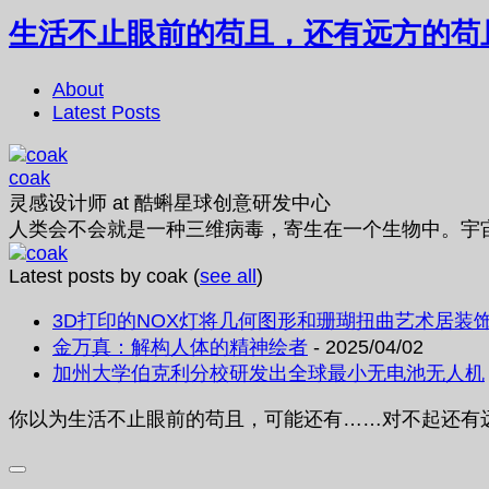
生活不止眼前的苟且，还有远方的苟
About
Latest Posts
coak
灵感设计师
at
酷蝌星球创意研发中心
人类会不会就是一种三维病毒，寄生在一个生物中。宇
Latest posts by coak
(
see all
)
3D打印的NOX灯将几何图形和珊瑚扭曲艺术居装
金万真：解构人体的精神绘者
- 2025/04/02
加州大学伯克利分校研发出全球最小无电池无人机
你以为生活不止眼前的苟且，可能还有……对不起还有远方的苟且