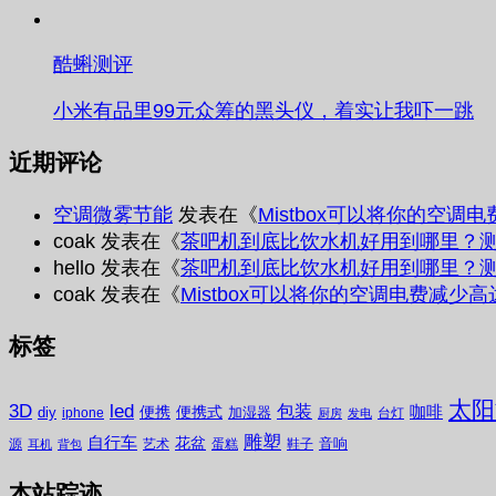
酷蝌测评
小米有品里99元众筹的黑头仪，着实让我吓一跳
近期评论
空调微雾节能
发表在《
Mistbox可以将你的空调
coak
发表在《
茶吧机到底比饮水机好用到哪里？
hello
发表在《
茶吧机到底比饮水机好用到哪里？
coak
发表在《
Mistbox可以将你的空调电费减少高
标签
太阳
3D
led
包装
咖啡
便携
便携式
diy
加湿器
iphone
台灯
厨房
发电
雕塑
自行车
花盆
音响
源
艺术
蛋糕
鞋子
耳机
背包
本站踪迹