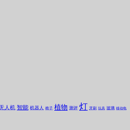
灯
植物
无人机
智能
机器人
测评
玻璃
椅子
牙刷
玩具
移动电