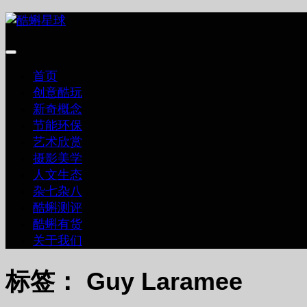
跳
至
内
容
首页
创意酷玩
新奇概念
节能环保
艺术欣赏
摄影美学
人文生态
杂七杂八
酷蝌测评
酷蝌有货
关于我们
标签：
Guy Laramee