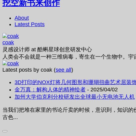
挖空新书来创作
About
Latest Posts
coak
灵感设计师
at
酷蝌星球创意研发中心
人类会不会就是一种三维病毒，寄生在一个生物中。宇
Latest posts by coak
(
see all
)
3D打印的NOX灯将几何图形和珊瑚扭曲艺术居装
金万真：解构人体的精神绘者
- 2025/04/02
加州大学伯克利分校研发出全球最小无电池无人机
当我们把堆在家里的书论斤卖的时候，意识到，知识的价值
古色...