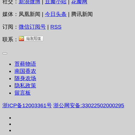
社交：
新浪微博
|
豆瓣小站
|
花瓣网
媒体：凤凰新闻 |
今日头条
| 腾讯新闻
订阅：
微信订阅号
|
RSS
联系：
苔藓物语
南国香农
随身农场
隐私政策
留言板
浙ICP备12003361号
浙公网安备:33022502000295