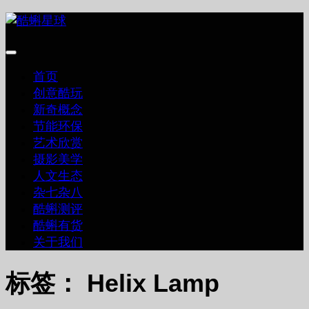
跳
至
内
容
首页
创意酷玩
新奇概念
节能环保
艺术欣赏
摄影美学
人文生态
杂七杂八
酷蝌测评
酷蝌有货
关于我们
标签：
Helix Lamp