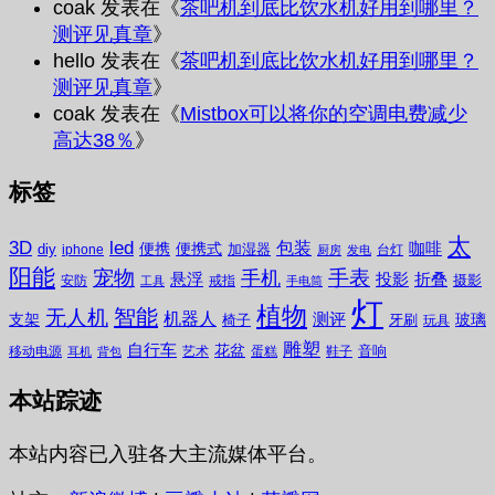
coak
发表在《
茶吧机到底比饮水机好用到哪里？
测评见真章
》
hello
发表在《
茶吧机到底比饮水机好用到哪里？
测评见真章
》
coak
发表在《
Mistbox可以将你的空调电费减少
高达38％
》
标签
太
3D
led
包装
咖啡
便携
便携式
diy
加湿器
iphone
台灯
厨房
发电
阳能
宠物
手表
手机
悬浮
投影
折叠
摄影
安防
戒指
工具
手电筒
灯
植物
无人机
智能
机器人
测评
支架
玻璃
椅子
牙刷
玩具
雕塑
自行车
花盆
音响
移动电源
艺术
蛋糕
鞋子
耳机
背包
本站踪迹
本站内容已入驻各大主流媒体平台。