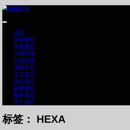
跳
至
内
容
首页
创意酷玩
新奇概念
节能环保
艺术欣赏
摄影美学
人文生态
杂七杂八
酷蝌测评
酷蝌有货
关于我们
标签：
HEXA