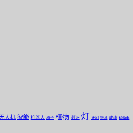
灯
植物
无人机
智能
机器人
测评
玻璃
椅子
牙刷
玩具
移动电