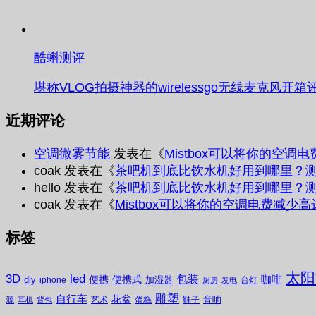
酷蝌测评
堪称VLOG拍摄神器的wirelessgo无线麦克风开箱
近期评论
空调微雾节能
发表在《
Mistbox可以将你的空调
coak
发表在《
茶吧机到底比饮水机好用到哪里？
hello
发表在《
茶吧机到底比饮水机好用到哪里？
coak
发表在《
Mistbox可以将你的空调电费减少高
标签
太阳
3D
led
包装
咖啡
便携
便携式
diy
加湿器
iphone
台灯
厨房
发电
雕塑
自行车
花盆
音响
源
艺术
蛋糕
鞋子
耳机
背包