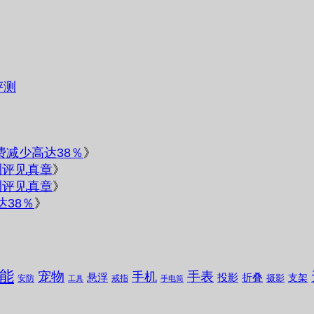
评测
电费减少高达38％
》
测评见真章
》
测评见真章
》
达38％
》
能
宠物
手表
手机
悬浮
投影
折叠
支架
摄影
安防
戒指
工具
手电筒