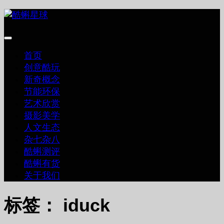
跳
至
内
容
首页
创意酷玩
新奇概念
节能环保
艺术欣赏
摄影美学
人文生态
杂七杂八
酷蝌测评
酷蝌有货
关于我们
标签：
iduck