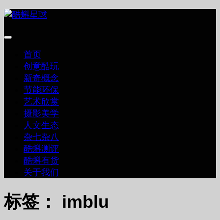
跳
至
内
容
首页
创意酷玩
新奇概念
节能环保
艺术欣赏
摄影美学
人文生态
杂七杂八
酷蝌测评
酷蝌有货
关于我们
标签：
imblu