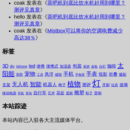
coak
发表在《
茶吧机到底比饮水机好用到哪里？
测评见真章
》
hello
发表在《
茶吧机到底比饮水机好用到哪里？
测评见真章
》
coak
发表在《
Mistbox可以将你的空调电费减少
高达38％
》
标签
太
3D
led
包装
咖啡
便携
便携式
diy
加湿器
iphone
台灯
厨房
发电
阳能
宠物
手表
手机
悬浮
投影
折叠
摄影
安防
戒指
工具
手电筒
灯
植物
无人机
智能
机器人
测评
支架
玻璃
椅子
牙刷
玩具
雕塑
自行车
花盆
音响
移动电源
艺术
蛋糕
鞋子
耳机
背包
本站踪迹
本站内容已入驻各大主流媒体平台。