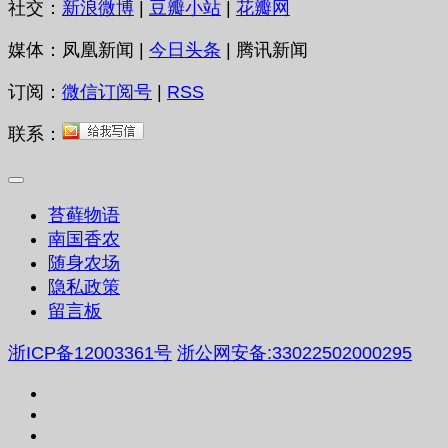
社交：
新浪微博
|
豆瓣小站
|
花瓣网
媒体：凤凰新闻 |
今日头条
| 腾讯新闻
订阅：
微信订阅号
|
RSS
联系：
苔藓物语
南国香农
随身农场
隐私政策
留言板
浙ICP备12003361号
浙公网安备:33022502000295