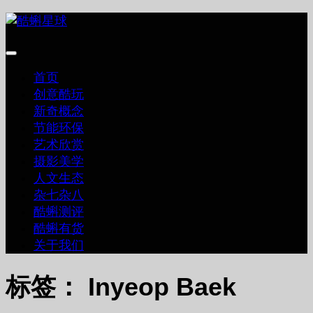
跳
至
内
容
首页
创意酷玩
新奇概念
节能环保
艺术欣赏
摄影美学
人文生态
杂七杂八
酷蝌测评
酷蝌有货
关于我们
标签：
Inyeop Baek