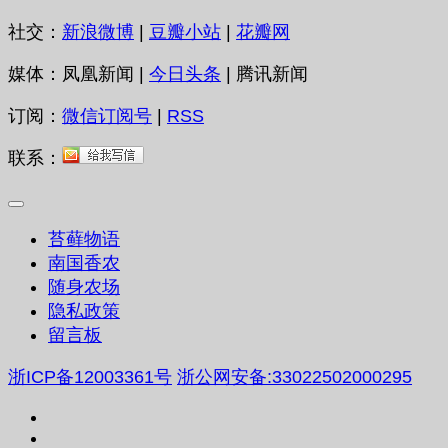
社交：
新浪微博
|
豆瓣小站
|
花瓣网
媒体：凤凰新闻 |
今日头条
| 腾讯新闻
订阅：
微信订阅号
|
RSS
联系：
苔藓物语
南国香农
随身农场
隐私政策
留言板
浙ICP备12003361号
浙公网安备:33022502000295