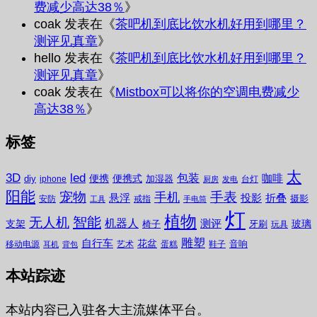
费减少高达38％
》
coak
发表在《
茶吧机到底比饮水机好用到哪里？
测评见真章
》
hello
发表在《
茶吧机到底比饮水机好用到哪里？
测评见真章
》
coak
发表在《
Mistbox可以将你的空调电费减少
高达38％
》
标签
太
3D
led
包装
咖啡
便携
便携式
diy
加湿器
iphone
台灯
厨房
发电
阳能
宠物
手表
手机
悬浮
投影
折叠
摄影
安防
戒指
工具
手电筒
灯
植物
无人机
智能
机器人
测评
支架
玻璃
椅子
牙刷
玩具
雕塑
自行车
花盆
音响
移动电源
艺术
蛋糕
鞋子
耳机
背包
本站踪迹
本站内容已入驻各大主流媒体平台。