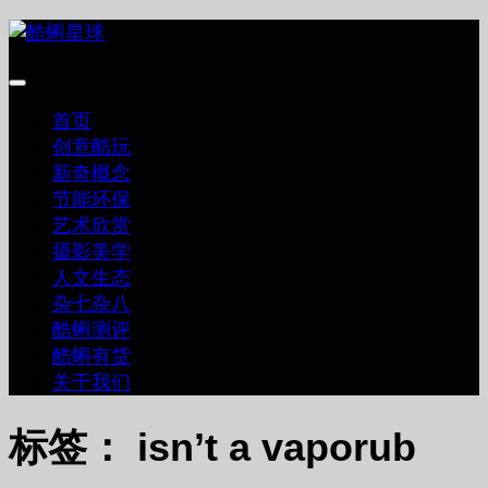
跳
至
内
容
首页
创意酷玩
新奇概念
节能环保
艺术欣赏
摄影美学
人文生态
杂七杂八
酷蝌测评
酷蝌有货
关于我们
标签：
isn’t a vaporub