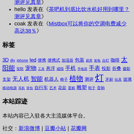
测评见真章
》
hello
发表在《
茶吧机到底比饮水机好用到哪里？
测评见真章
》
coak
发表在《
Mistbox可以将你的空调电费减少
高达38％
》
标签
太
3D
led
包装
咖啡
便携
便携式
diy
加湿器
iphone
台灯
厨房
发电
阳能
宠物
手表
手机
悬浮
投影
折叠
摄影
安防
戒指
工具
手电筒
灯
植物
无人机
智能
机器人
测评
支架
玻璃
椅子
牙刷
玩具
雕塑
自行车
花盆
音响
移动电源
艺术
蛋糕
鞋子
耳机
背包
本站踪迹
本站内容已入驻各大主流媒体平台。
社交：
新浪微博
|
豆瓣小站
|
花瓣网