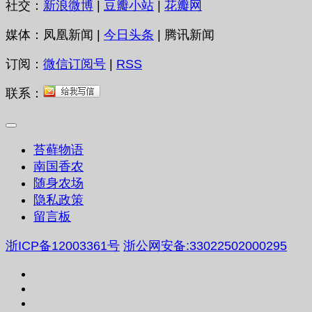
社交：
新浪微博
|
豆瓣小站
|
花瓣网
媒体：凤凰新闻 |
今日头条
| 腾讯新闻
订阅：
微信订阅号
|
RSS
联系：
苔藓物语
南国香农
随身农场
隐私政策
留言板
浙ICP备12003361号
浙公网安备:33022502000295