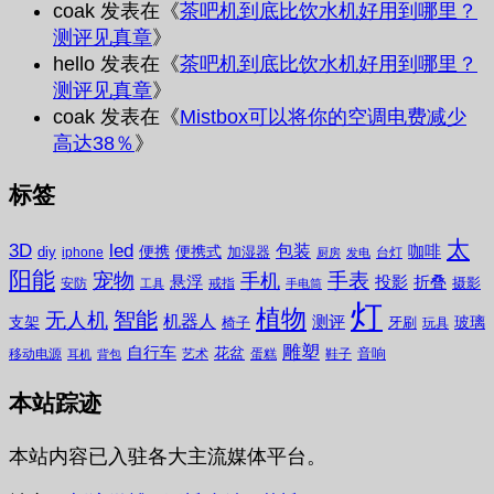
coak
发表在《
茶吧机到底比饮水机好用到哪里？
测评见真章
》
hello
发表在《
茶吧机到底比饮水机好用到哪里？
测评见真章
》
coak
发表在《
Mistbox可以将你的空调电费减少
高达38％
》
标签
太
3D
led
包装
咖啡
便携
便携式
diy
加湿器
iphone
台灯
厨房
发电
阳能
宠物
手表
手机
悬浮
投影
折叠
摄影
安防
戒指
工具
手电筒
灯
植物
无人机
智能
机器人
测评
支架
玻璃
椅子
牙刷
玩具
雕塑
自行车
花盆
音响
移动电源
艺术
蛋糕
鞋子
耳机
背包
本站踪迹
本站内容已入驻各大主流媒体平台。