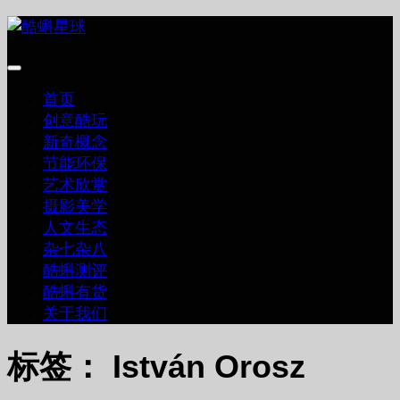
跳
至
内
容
首页
创意酷玩
新奇概念
节能环保
艺术欣赏
摄影美学
人文生态
杂七杂八
酷蝌测评
酷蝌有货
关于我们
标签：
István Orosz