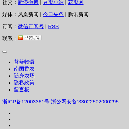
社交：
新浪微博
|
豆瓣小站
|
花瓣网
媒体：凤凰新闻 |
今日头条
| 腾讯新闻
订阅：
微信订阅号
|
RSS
联系：
苔藓物语
南国香农
随身农场
隐私政策
留言板
浙ICP备12003361号
浙公网安备:33022502000295