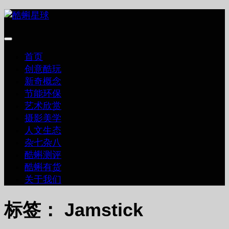
跳
至
内
容
首页
创意酷玩
新奇概念
节能环保
艺术欣赏
摄影美学
人文生态
杂七杂八
酷蝌测评
酷蝌有货
关于我们
标签：
Jamstick