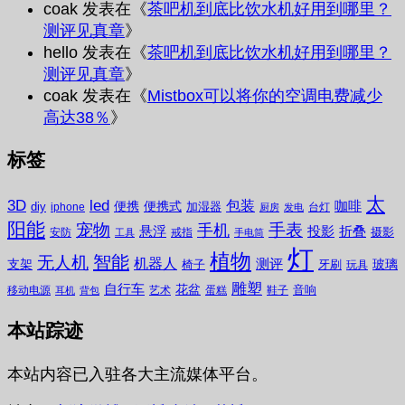
coak
发表在《
茶吧机到底比饮水机好用到哪里？
测评见真章
》
hello
发表在《
茶吧机到底比饮水机好用到哪里？
测评见真章
》
coak
发表在《
Mistbox可以将你的空调电费减少
高达38％
》
标签
太
3D
led
包装
咖啡
便携
便携式
diy
加湿器
iphone
台灯
厨房
发电
阳能
宠物
手表
手机
悬浮
投影
折叠
摄影
安防
戒指
工具
手电筒
灯
植物
无人机
智能
机器人
测评
支架
玻璃
椅子
牙刷
玩具
雕塑
自行车
花盆
音响
移动电源
艺术
蛋糕
鞋子
耳机
背包
本站踪迹
本站内容已入驻各大主流媒体平台。