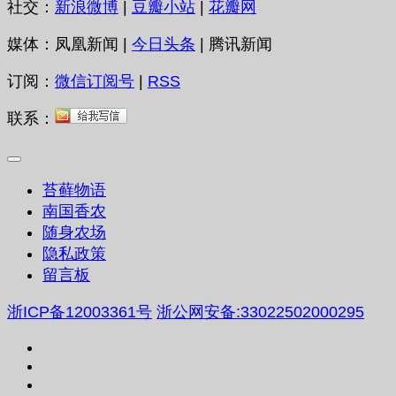
社交：
新浪微博
|
豆瓣小站
|
花瓣网
媒体：凤凰新闻 |
今日头条
| 腾讯新闻
订阅：
微信订阅号
|
RSS
联系：
苔藓物语
南国香农
随身农场
隐私政策
留言板
浙ICP备12003361号
浙公网安备:33022502000295