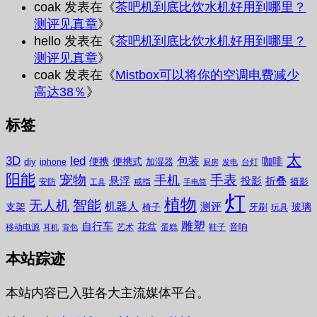
coak
发表在《
茶吧机到底比饮水机好用到哪里？
测评见真章
》
hello
发表在《
茶吧机到底比饮水机好用到哪里？
测评见真章
》
coak
发表在《
Mistbox可以将你的空调电费减少
高达38％
》
标签
太
3D
led
包装
咖啡
便携
便携式
diy
加湿器
iphone
台灯
厨房
发电
阳能
宠物
手表
手机
悬浮
投影
折叠
摄影
安防
戒指
工具
手电筒
灯
植物
无人机
智能
机器人
测评
支架
玻璃
椅子
牙刷
玩具
雕塑
自行车
花盆
音响
移动电源
艺术
蛋糕
鞋子
耳机
背包
本站踪迹
本站内容已入驻各大主流媒体平台。