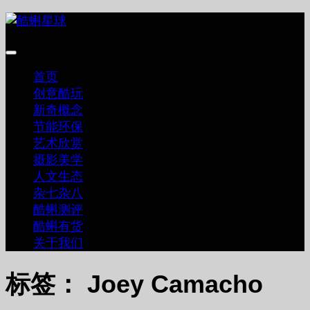
跳
至
内
容
首页
创意酷玩
新奇概念
节能环保
艺术欣赏
摄影美学
人文生态
杂七杂八
酷蝌测评
酷蝌有货
关于我们
标签：
Joey Camacho