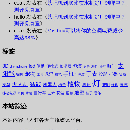
coak
发表在《
茶吧机到底比饮水机好用到哪里？
测评见真章
》
hello
发表在《
茶吧机到底比饮水机好用到哪里？
测评见真章
》
coak
发表在《
Mistbox可以将你的空调电费减少
高达38％
》
标签
太
3D
led
包装
咖啡
便携
便携式
diy
加湿器
iphone
台灯
厨房
发电
阳能
宠物
手表
手机
悬浮
投影
折叠
摄影
安防
戒指
工具
手电筒
灯
植物
无人机
智能
机器人
测评
支架
玻璃
椅子
牙刷
玩具
雕塑
自行车
花盆
音响
移动电源
艺术
蛋糕
鞋子
耳机
背包
本站踪迹
本站内容已入驻各大主流媒体平台。