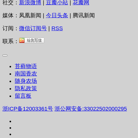
社交：
新浪微博
|
豆瓣小站
|
花瓣网
媒体：凤凰新闻 |
今日头条
| 腾讯新闻
订阅：
微信订阅号
|
RSS
联系：
苔藓物语
南国香农
随身农场
隐私政策
留言板
浙ICP备12003361号
浙公网安备:33022502000295