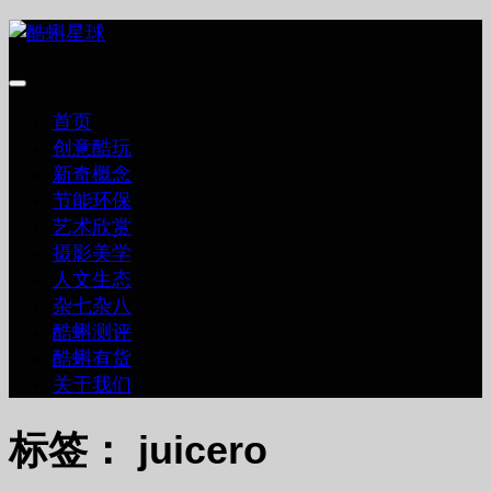
跳
至
内
容
首页
创意酷玩
新奇概念
节能环保
艺术欣赏
摄影美学
人文生态
杂七杂八
酷蝌测评
酷蝌有货
关于我们
标签：
juicero