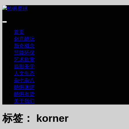
跳
至
内
容
首页
创意酷玩
新奇概念
节能环保
艺术欣赏
摄影美学
人文生态
杂七杂八
酷蝌测评
酷蝌有货
关于我们
标签：
korner