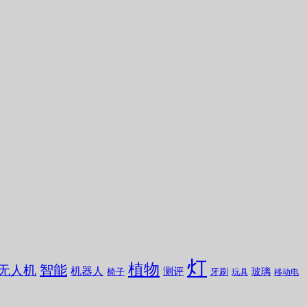
灯
植物
无人机
智能
机器人
测评
玻璃
椅子
牙刷
玩具
移动电