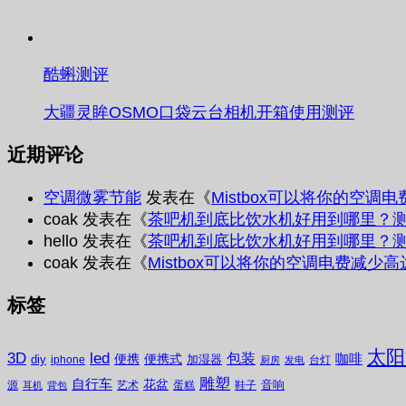
酷蝌测评
大疆灵眸OSMO口袋云台相机开箱使用测评
近期评论
空调微雾节能
发表在《
Mistbox可以将你的空调
coak
发表在《
茶吧机到底比饮水机好用到哪里？
hello
发表在《
茶吧机到底比饮水机好用到哪里？
coak
发表在《
Mistbox可以将你的空调电费减少高
标签
太阳
3D
led
包装
咖啡
便携
便携式
diy
加湿器
iphone
台灯
厨房
发电
雕塑
自行车
花盆
音响
源
艺术
蛋糕
鞋子
耳机
背包