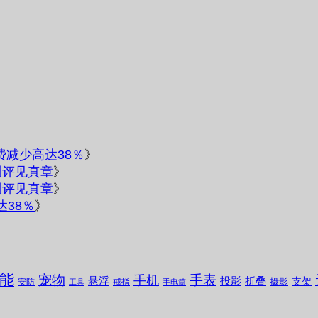
电费减少高达38％
》
测评见真章
》
测评见真章
》
达38％
》
能
宠物
手表
手机
悬浮
投影
折叠
支架
摄影
安防
戒指
工具
手电筒