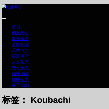
跳
至
内
容
首页
创意酷玩
新奇概念
节能环保
艺术欣赏
摄影美学
人文生态
杂七杂八
酷蝌测评
酷蝌有货
关于我们
标签：
Koubachi