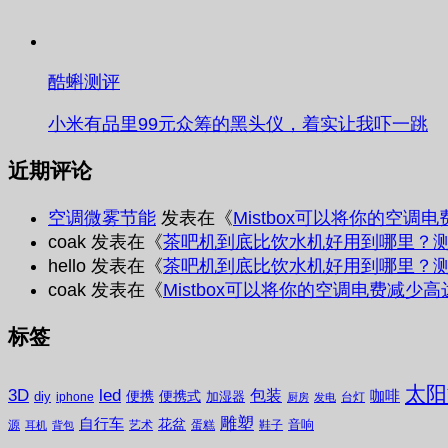
酷蝌测评
小米有品里99元众筹的黑头仪，着实让我吓一跳
近期评论
空调微雾节能
发表在《
Mistbox可以将你的空调
coak
发表在《
茶吧机到底比饮水机好用到哪里？
hello
发表在《
茶吧机到底比饮水机好用到哪里？
coak
发表在《
Mistbox可以将你的空调电费减少高
标签
太阳
3D
led
包装
咖啡
便携
便携式
diy
加湿器
iphone
台灯
厨房
发电
雕塑
自行车
花盆
音响
源
艺术
蛋糕
鞋子
耳机
背包