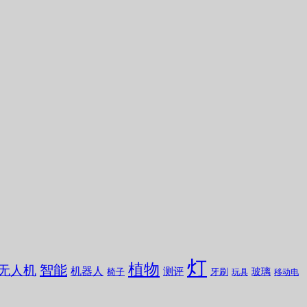
灯
植物
无人机
智能
机器人
测评
玻璃
椅子
牙刷
玩具
移动电