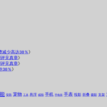
电费减少高达38％
》
测评见真章
》
测评见真章
》
达38％
》
能
宠物
手表
手机
悬浮
投影
折叠
支架
摄影
安防
戒指
工具
手电筒