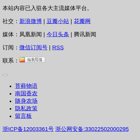
本站内容已入驻各大主流媒体平台。
社交：
新浪微博
|
豆瓣小站
|
花瓣网
媒体：凤凰新闻 |
今日头条
| 腾讯新闻
订阅：
微信订阅号
|
RSS
联系：
苔藓物语
南国香农
随身农场
隐私政策
留言板
浙ICP备12003361号
浙公网安备:33022502000295