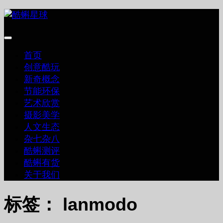
跳
至
内
容
首页
创意酷玩
新奇概念
节能环保
艺术欣赏
摄影美学
人文生态
杂七杂八
酷蝌测评
酷蝌有货
关于我们
标签：
lanmodo