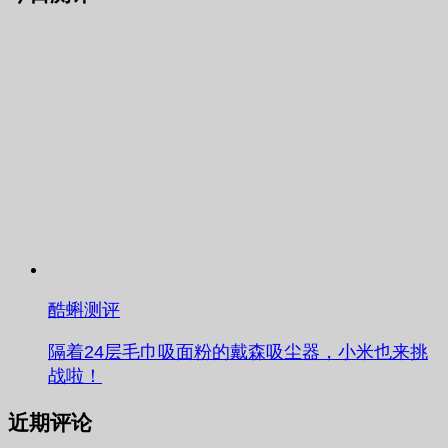
酷蝌测评
隔着24层毛巾吸面粉的戴森吸尘器，小米也来挑
战啦！
近期评论