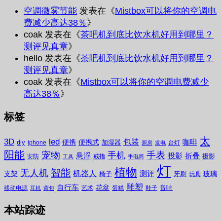
空调微雾节能
发表在《
Mistbox可以将你的空调电
费减少高达38％
》
coak
发表在《
茶吧机到底比饮水机好用到哪里？
测评见真章
》
hello
发表在《
茶吧机到底比饮水机好用到哪里？
测评见真章
》
coak
发表在《
Mistbox可以将你的空调电费减少
高达38％
》
标签
太
3D
led
包装
咖啡
便携
便携式
diy
加湿器
iphone
台灯
厨房
发电
阳能
宠物
手表
手机
悬浮
投影
折叠
摄影
安防
戒指
工具
手电筒
灯
植物
无人机
智能
机器人
测评
支架
玻璃
椅子
牙刷
玩具
雕塑
自行车
花盆
音响
移动电源
艺术
蛋糕
鞋子
耳机
背包
本站踪迹