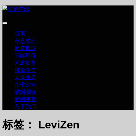
跳
至
内
容
首页
创意酷玩
新奇概念
节能环保
艺术欣赏
摄影美学
人文生态
杂七杂八
酷蝌测评
酷蝌有货
关于我们
标签：
LeviZen