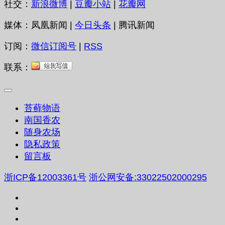
社交：
新浪微博
|
豆瓣小站
|
花瓣网
媒体：凤凰新闻 |
今日头条
| 腾讯新闻
订阅：
微信订阅号
|
RSS
联系：
苔藓物语
南国香农
随身农场
隐私政策
留言板
浙ICP备12003361号
浙公网安备:33022502000295