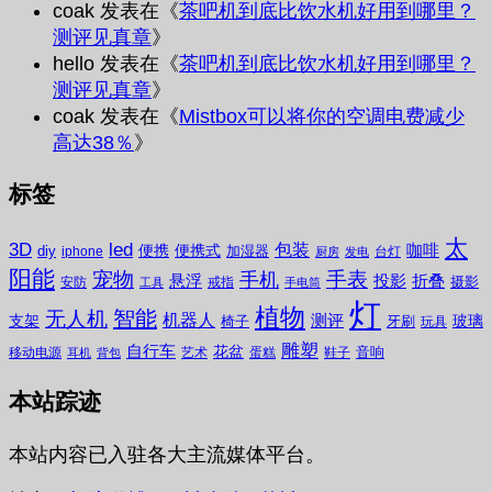
coak
发表在《
茶吧机到底比饮水机好用到哪里？
测评见真章
》
hello
发表在《
茶吧机到底比饮水机好用到哪里？
测评见真章
》
coak
发表在《
Mistbox可以将你的空调电费减少
高达38％
》
标签
太
3D
led
包装
咖啡
便携
便携式
diy
加湿器
iphone
台灯
厨房
发电
阳能
宠物
手表
手机
悬浮
投影
折叠
摄影
安防
戒指
工具
手电筒
灯
植物
无人机
智能
机器人
测评
支架
玻璃
椅子
牙刷
玩具
雕塑
自行车
花盆
音响
移动电源
艺术
蛋糕
鞋子
耳机
背包
本站踪迹
本站内容已入驻各大主流媒体平台。