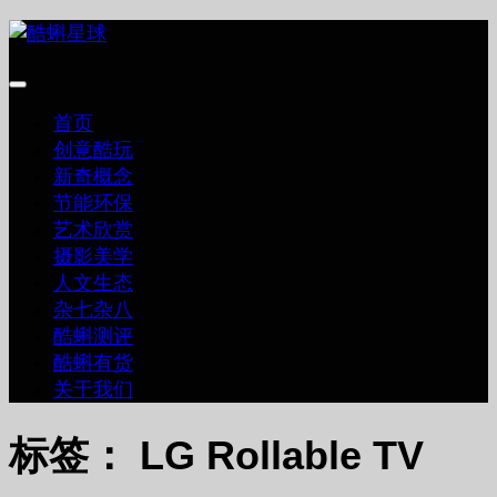
跳
至
内
容
首页
创意酷玩
新奇概念
节能环保
艺术欣赏
摄影美学
人文生态
杂七杂八
酷蝌测评
酷蝌有货
关于我们
标签：
LG Rollable TV