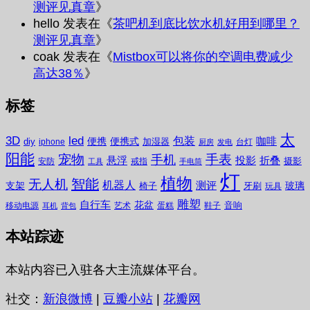
测评见真章
》
hello
发表在《
茶吧机到底比饮水机好用到哪里？
测评见真章
》
coak
发表在《
Mistbox可以将你的空调电费减少
高达38％
》
标签
太
3D
led
包装
咖啡
便携
便携式
diy
加湿器
iphone
台灯
厨房
发电
阳能
宠物
手表
手机
悬浮
投影
折叠
摄影
安防
戒指
工具
手电筒
灯
植物
无人机
智能
机器人
测评
支架
玻璃
椅子
牙刷
玩具
雕塑
自行车
花盆
音响
移动电源
艺术
蛋糕
鞋子
耳机
背包
本站踪迹
本站内容已入驻各大主流媒体平台。
社交：
新浪微博
|
豆瓣小站
|
花瓣网