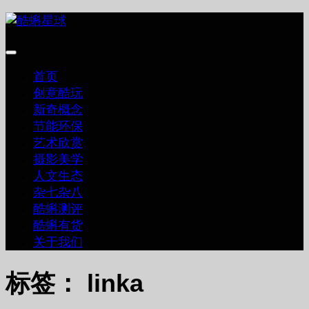
跳
至
内
容
首页
创意酷玩
新奇概念
节能环保
艺术欣赏
摄影美学
人文生态
杂七杂八
酷蝌测评
酷蝌有货
关于我们
标签：
linka