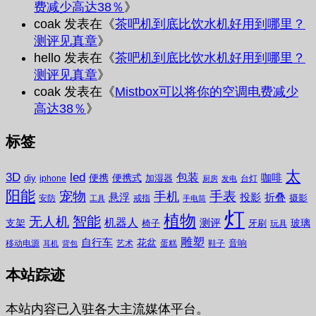
费减少高达38％
》
coak
发表在《
茶吧机到底比饮水机好用到哪里？
测评见真章
》
hello
发表在《
茶吧机到底比饮水机好用到哪里？
测评见真章
》
coak
发表在《
Mistbox可以将你的空调电费减少
高达38％
》
标签
太
3D
led
包装
咖啡
便携
便携式
diy
加湿器
iphone
台灯
厨房
发电
阳能
宠物
手表
手机
悬浮
投影
折叠
摄影
安防
戒指
工具
手电筒
灯
植物
无人机
智能
机器人
测评
支架
玻璃
椅子
牙刷
玩具
雕塑
自行车
花盆
音响
移动电源
艺术
蛋糕
鞋子
耳机
背包
本站踪迹
本站内容已入驻各大主流媒体平台。