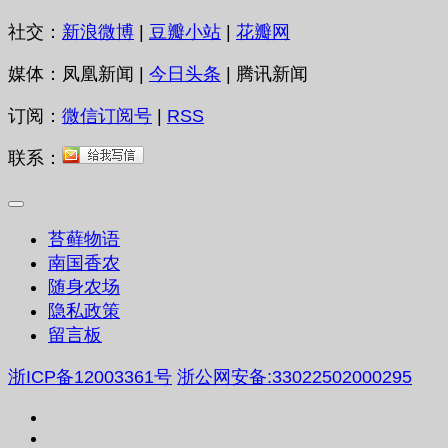
社交：
新浪微博
|
豆瓣小站
|
花瓣网
媒体：凤凰新闻 |
今日头条
| 腾讯新闻
订阅：
微信订阅号
|
RSS
联系：
苔藓物语
南国香农
随身农场
隐私政策
留言板
浙ICP备12003361号
浙公网安备:33022502000295