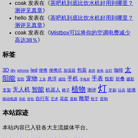
coak
发表在《
茶吧机到底比饮水机好用到哪里？
测评见真章
》
hello
发表在《
茶吧机到底比饮水机好用到哪里？
测评见真章
》
coak
发表在《
Mistbox可以将你的空调电费减少
高达38％
》
标签
太
3D
led
包装
咖啡
便携
便携式
diy
加湿器
iphone
台灯
厨房
发电
阳能
宠物
手表
手机
悬浮
投影
折叠
摄影
安防
戒指
工具
手电筒
灯
植物
无人机
智能
机器人
测评
支架
玻璃
椅子
牙刷
玩具
雕塑
自行车
花盆
音响
移动电源
艺术
蛋糕
鞋子
耳机
背包
本站踪迹
本站内容已入驻各大主流媒体平台。