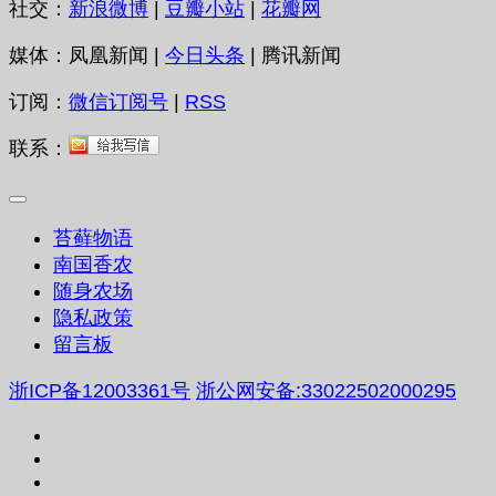
社交：
新浪微博
|
豆瓣小站
|
花瓣网
媒体：凤凰新闻 |
今日头条
| 腾讯新闻
订阅：
微信订阅号
|
RSS
联系：
苔藓物语
南国香农
随身农场
隐私政策
留言板
浙ICP备12003361号
浙公网安备:33022502000295