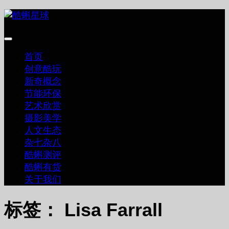
跳
至
内
容
首页
创意酷玩
新奇概念
节能环保
艺术欣赏
摄影美学
人文生态
杂七杂八
酷蝌测评
酷蝌有货
关于我们
标签：
Lisa Farrall