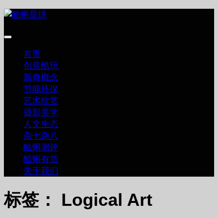
跳
至
内
容
首页
创意酷玩
新奇概念
节能环保
艺术欣赏
摄影美学
人文生态
杂七杂八
酷蝌测评
酷蝌有货
关于我们
标签：
Logical Art