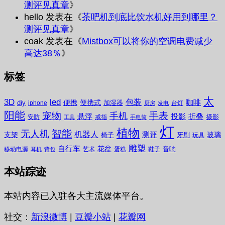
测评见真章
》
hello
发表在《
茶吧机到底比饮水机好用到哪里？
测评见真章
》
coak
发表在《
Mistbox可以将你的空调电费减少
高达38％
》
标签
太
3D
led
包装
咖啡
便携
便携式
diy
加湿器
iphone
台灯
厨房
发电
阳能
宠物
手表
手机
悬浮
投影
折叠
摄影
安防
戒指
工具
手电筒
灯
植物
无人机
智能
机器人
测评
支架
玻璃
椅子
牙刷
玩具
雕塑
自行车
花盆
音响
移动电源
艺术
蛋糕
鞋子
耳机
背包
本站踪迹
本站内容已入驻各大主流媒体平台。
社交：
新浪微博
|
豆瓣小站
|
花瓣网