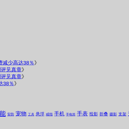
电费减少高达38％
》
测评见真章
》
测评见真章
》
达38％
》
能
宠物
手表
手机
悬浮
投影
折叠
支架
摄影
安防
戒指
工具
手电筒