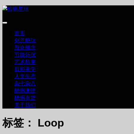
跳
至
内
容
首页
创意酷玩
新奇概念
节能环保
艺术欣赏
摄影美学
人文生态
杂七杂八
酷蝌测评
酷蝌有货
关于我们
标签：
Loop