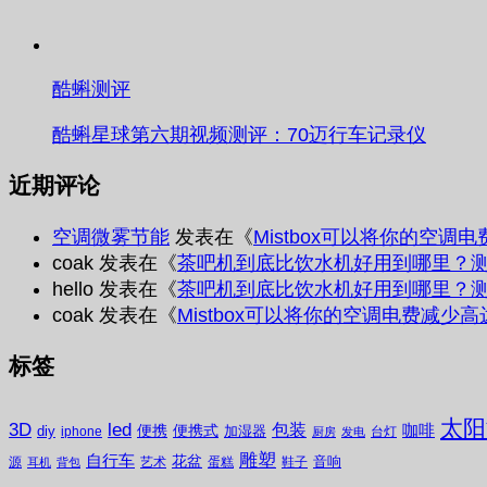
酷蝌测评
酷蝌星球第六期视频测评：70迈行车记录仪
近期评论
空调微雾节能
发表在《
Mistbox可以将你的空调
coak
发表在《
茶吧机到底比饮水机好用到哪里？
hello
发表在《
茶吧机到底比饮水机好用到哪里？
coak
发表在《
Mistbox可以将你的空调电费减少高
标签
太阳
3D
led
包装
咖啡
便携
便携式
diy
加湿器
iphone
台灯
厨房
发电
雕塑
自行车
花盆
音响
源
艺术
蛋糕
鞋子
耳机
背包