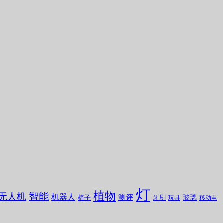
灯
植物
无人机
智能
机器人
测评
玻璃
椅子
牙刷
玩具
移动电