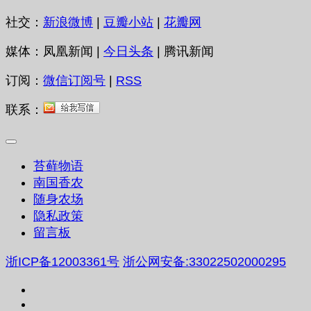
社交：
新浪微博
|
豆瓣小站
|
花瓣网
媒体：凤凰新闻 |
今日头条
| 腾讯新闻
订阅：
微信订阅号
|
RSS
联系：
苔藓物语
南国香农
随身农场
隐私政策
留言板
浙ICP备12003361号
浙公网安备:33022502000295