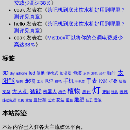
费减少高达38％
》
coak
发表在《
茶吧机到底比饮水机好用到哪里？
测评见真章
》
hello
发表在《
茶吧机到底比饮水机好用到哪里？
测评见真章
》
coak
发表在《
Mistbox可以将你的空调电费减少
高达38％
》
标签
太
3D
led
包装
咖啡
便携
便携式
diy
加湿器
iphone
台灯
厨房
发电
阳能
宠物
手表
手机
悬浮
投影
折叠
摄影
安防
戒指
工具
手电筒
灯
植物
无人机
智能
机器人
测评
支架
玻璃
椅子
牙刷
玩具
雕塑
自行车
花盆
音响
移动电源
艺术
蛋糕
鞋子
耳机
背包
本站踪迹
本站内容已入驻各大主流媒体平台。