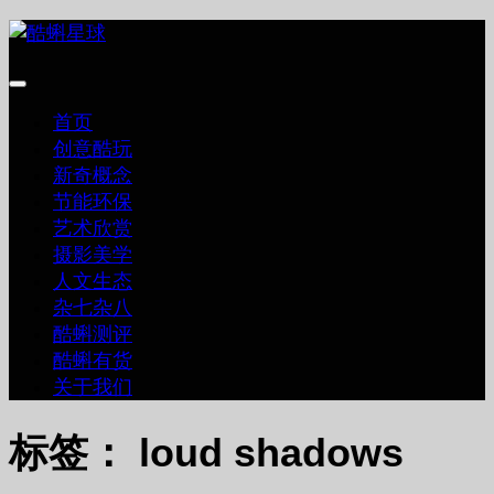
跳
至
内
容
首页
创意酷玩
新奇概念
节能环保
艺术欣赏
摄影美学
人文生态
杂七杂八
酷蝌测评
酷蝌有货
关于我们
标签：
loud shadows