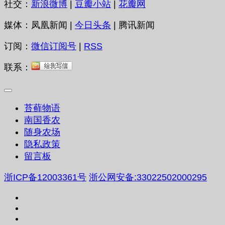
社交：
新浪微博
|
豆瓣小站
|
花瓣网
媒体：凤凰新闻 |
今日头条
| 腾讯新闻
订阅：
微信订阅号
|
RSS
联系：
苔藓物语
南国香农
随身农场
隐私政策
留言板
浙ICP备12003361号
浙公网安备:33022502000295