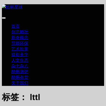
跳
至
内
容
首页
创意酷玩
新奇概念
节能环保
艺术欣赏
摄影美学
人文生态
杂七杂八
酷蝌测评
酷蝌有货
关于我们
标签：
lttl