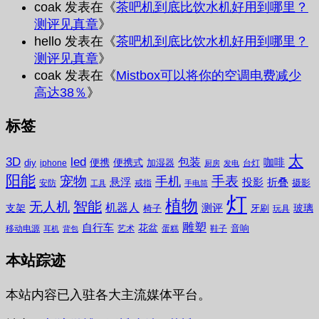
coak
发表在《
茶吧机到底比饮水机好用到哪里？
测评见真章
》
hello
发表在《
茶吧机到底比饮水机好用到哪里？
测评见真章
》
coak
发表在《
Mistbox可以将你的空调电费减少
高达38％
》
标签
太
3D
led
包装
咖啡
便携
便携式
diy
加湿器
iphone
台灯
厨房
发电
阳能
宠物
手表
手机
悬浮
投影
折叠
摄影
安防
戒指
工具
手电筒
灯
植物
无人机
智能
机器人
测评
支架
玻璃
椅子
牙刷
玩具
雕塑
自行车
花盆
音响
移动电源
艺术
蛋糕
鞋子
耳机
背包
本站踪迹
本站内容已入驻各大主流媒体平台。