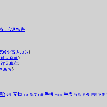
椅，实测报告
电费减少高达38％
》
测评见真章
》
测评见真章
》
达38％
》
能
宠物
手表
手机
悬浮
投影
折叠
支架
摄影
安防
戒指
工具
手电筒