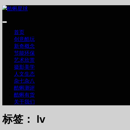
跳
至
内
容
首页
创意酷玩
新奇概念
节能环保
艺术欣赏
摄影美学
人文生态
杂七杂八
酷蝌测评
酷蝌有货
关于我们
标签：
lv