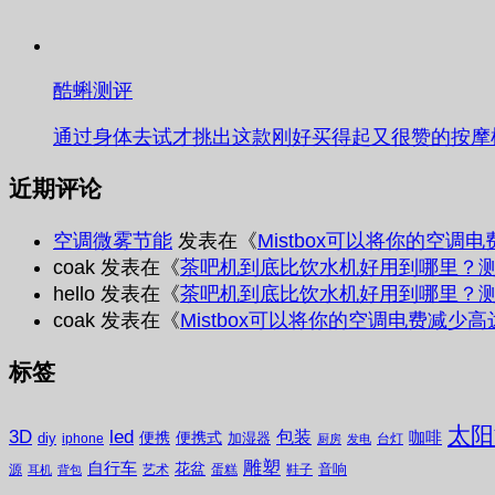
酷蝌测评
通过身体去试才挑出这款刚好买得起又很赞的按摩
近期评论
空调微雾节能
发表在《
Mistbox可以将你的空调
coak
发表在《
茶吧机到底比饮水机好用到哪里？
hello
发表在《
茶吧机到底比饮水机好用到哪里？
coak
发表在《
Mistbox可以将你的空调电费减少高
标签
太阳
3D
led
包装
咖啡
便携
便携式
diy
加湿器
iphone
台灯
厨房
发电
雕塑
自行车
花盆
音响
源
艺术
蛋糕
鞋子
耳机
背包