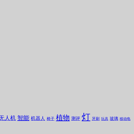
灯
植物
无人机
智能
机器人
测评
玻璃
椅子
牙刷
玩具
移动电