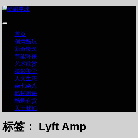
跳
至
内
容
首页
创意酷玩
新奇概念
节能环保
艺术欣赏
摄影美学
人文生态
杂七杂八
酷蝌测评
酷蝌有货
关于我们
标签：
Lyft Amp