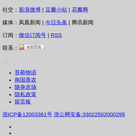
社交：
新浪微博
|
豆瓣小站
|
花瓣网
媒体：凤凰新闻 |
今日头条
| 腾讯新闻
订阅：
微信订阅号
|
RSS
联系：
苔藓物语
南国香农
随身农场
隐私政策
留言板
浙ICP备12003361号
浙公网安备:33022502000295