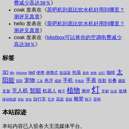
费减少高达38％
》
coak
发表在《
茶吧机到底比饮水机好用到哪里？
测评见真章
》
hello
发表在《
茶吧机到底比饮水机好用到哪里？
测评见真章
》
coak
发表在《
Mistbox可以将你的空调电费减少
高达38％
》
标签
太
3D
led
包装
咖啡
便携
便携式
diy
加湿器
iphone
台灯
厨房
发电
阳能
宠物
手表
手机
悬浮
投影
折叠
摄影
安防
戒指
工具
手电筒
灯
植物
无人机
智能
机器人
测评
支架
玻璃
椅子
牙刷
玩具
雕塑
自行车
花盆
音响
移动电源
艺术
蛋糕
鞋子
耳机
背包
本站踪迹
本站内容已入驻各大主流媒体平台。