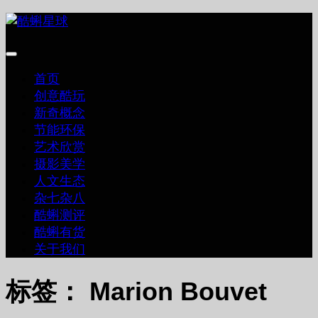
跳
至
内
容
首页
创意酷玩
新奇概念
节能环保
艺术欣赏
摄影美学
人文生态
杂七杂八
酷蝌测评
酷蝌有货
关于我们
标签：
Marion Bouvet