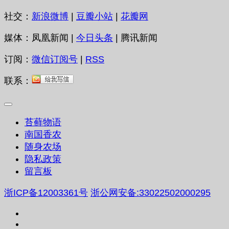
社交：
新浪微博
|
豆瓣小站
|
花瓣网
媒体：凤凰新闻 |
今日头条
| 腾讯新闻
订阅：
微信订阅号
|
RSS
联系：
苔藓物语
南国香农
随身农场
隐私政策
留言板
浙ICP备12003361号
浙公网安备:33022502000295