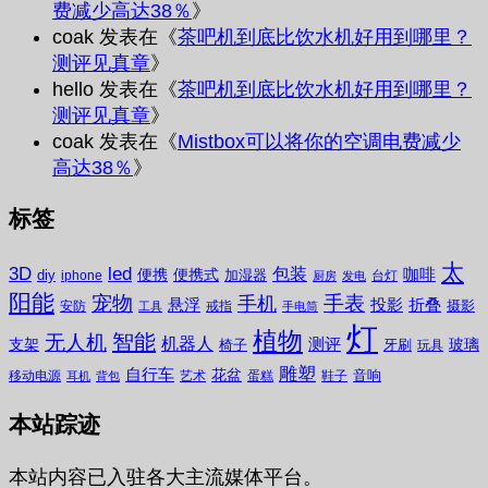
费减少高达38％
》
coak
发表在《
茶吧机到底比饮水机好用到哪里？
测评见真章
》
hello
发表在《
茶吧机到底比饮水机好用到哪里？
测评见真章
》
coak
发表在《
Mistbox可以将你的空调电费减少
高达38％
》
标签
太
3D
led
包装
咖啡
便携
便携式
diy
加湿器
iphone
台灯
厨房
发电
阳能
宠物
手表
手机
悬浮
投影
折叠
摄影
安防
戒指
工具
手电筒
灯
植物
无人机
智能
机器人
测评
支架
玻璃
椅子
牙刷
玩具
雕塑
自行车
花盆
音响
移动电源
艺术
蛋糕
鞋子
耳机
背包
本站踪迹
本站内容已入驻各大主流媒体平台。