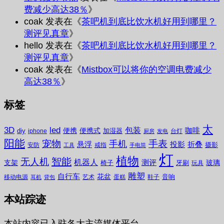
费减少高达38％
》
coak
发表在《
茶吧机到底比饮水机好用到哪里？
测评见真章
》
hello
发表在《
茶吧机到底比饮水机好用到哪里？
测评见真章
》
coak
发表在《
Mistbox可以将你的空调电费减少
高达38％
》
标签
太
3D
led
包装
咖啡
便携
便携式
diy
加湿器
iphone
台灯
厨房
发电
阳能
宠物
手表
手机
悬浮
投影
折叠
摄影
安防
戒指
工具
手电筒
灯
植物
无人机
智能
机器人
测评
支架
玻璃
椅子
牙刷
玩具
雕塑
自行车
花盆
音响
移动电源
艺术
蛋糕
鞋子
耳机
背包
本站踪迹
本站内容已入驻各大主流媒体平台。