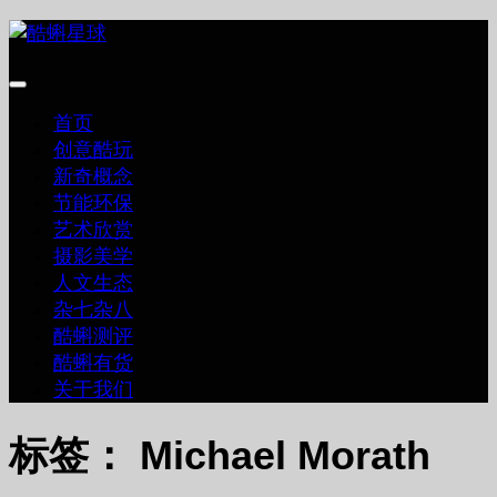
跳
至
内
容
首页
创意酷玩
新奇概念
节能环保
艺术欣赏
摄影美学
人文生态
杂七杂八
酷蝌测评
酷蝌有货
关于我们
标签：
Michael Morath