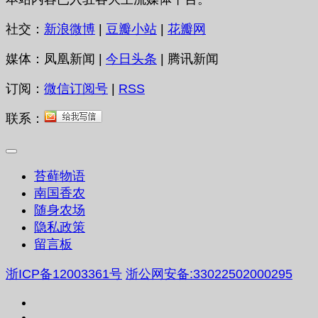
社交：
新浪微博
|
豆瓣小站
|
花瓣网
媒体：凤凰新闻 |
今日头条
| 腾讯新闻
订阅：
微信订阅号
|
RSS
联系：
苔藓物语
南国香农
随身农场
隐私政策
留言板
浙ICP备12003361号
浙公网安备:33022502000295