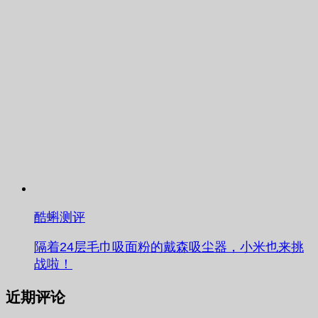
酷蝌测评
隔着24层毛巾吸面粉的戴森吸尘器，小米也来挑
战啦！
近期评论