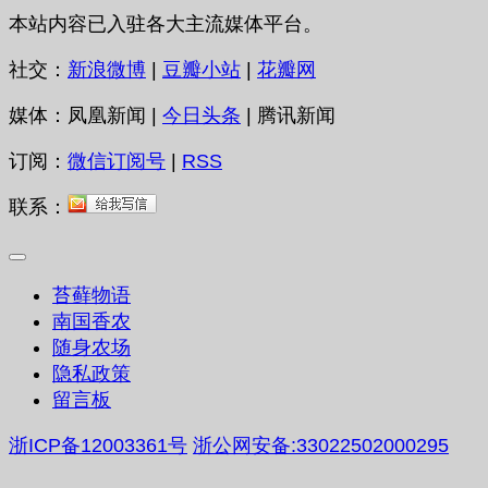
本站内容已入驻各大主流媒体平台。
社交：
新浪微博
|
豆瓣小站
|
花瓣网
媒体：凤凰新闻 |
今日头条
| 腾讯新闻
订阅：
微信订阅号
|
RSS
联系：
苔藓物语
南国香农
随身农场
隐私政策
留言板
浙ICP备12003361号
浙公网安备:33022502000295