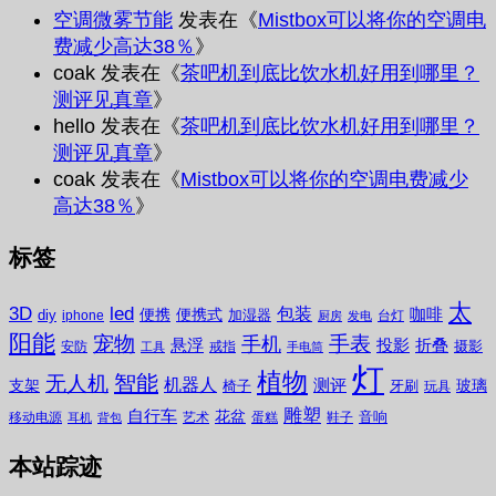
空调微雾节能
发表在《
Mistbox可以将你的空调电
费减少高达38％
》
coak
发表在《
茶吧机到底比饮水机好用到哪里？
测评见真章
》
hello
发表在《
茶吧机到底比饮水机好用到哪里？
测评见真章
》
coak
发表在《
Mistbox可以将你的空调电费减少
高达38％
》
标签
太
3D
led
包装
咖啡
便携
便携式
diy
加湿器
iphone
台灯
厨房
发电
阳能
宠物
手表
手机
悬浮
投影
折叠
摄影
安防
戒指
工具
手电筒
灯
植物
无人机
智能
机器人
测评
支架
玻璃
椅子
牙刷
玩具
雕塑
自行车
花盆
音响
移动电源
艺术
蛋糕
鞋子
耳机
背包
本站踪迹