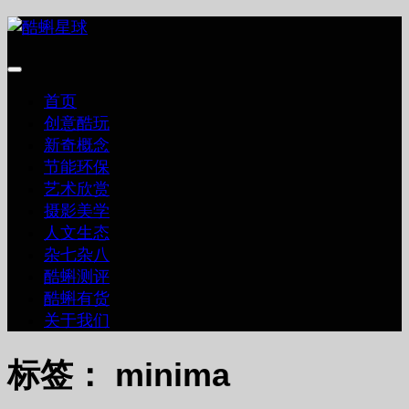
跳
至
内
容
首页
创意酷玩
新奇概念
节能环保
艺术欣赏
摄影美学
人文生态
杂七杂八
酷蝌测评
酷蝌有货
关于我们
标签：
minima