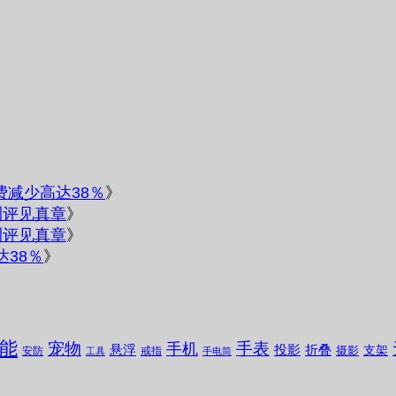
电费减少高达38％
》
测评见真章
》
测评见真章
》
达38％
》
能
宠物
手表
手机
悬浮
投影
折叠
支架
摄影
安防
戒指
工具
手电筒