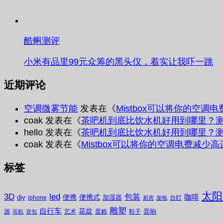
酷蝌测评
小米有品里99元众筹的黑头仪，着实让我吓一跳
近期评论
空调微雾节能
发表在《
Mistbox可以将你的空调
coak
发表在《
茶吧机到底比饮水机好用到哪里？
hello
发表在《
茶吧机到底比饮水机好用到哪里？
coak
发表在《
Mistbox可以将你的空调电费减少高
标签
太阳
3D
led
包装
咖啡
便携
便携式
diy
加湿器
iphone
台灯
厨房
发电
雕塑
自行车
花盆
音响
源
艺术
蛋糕
鞋子
耳机
背包