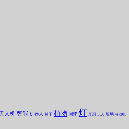
灯
植物
无人机
智能
机器人
测评
玻璃
椅子
牙刷
玩具
移动电