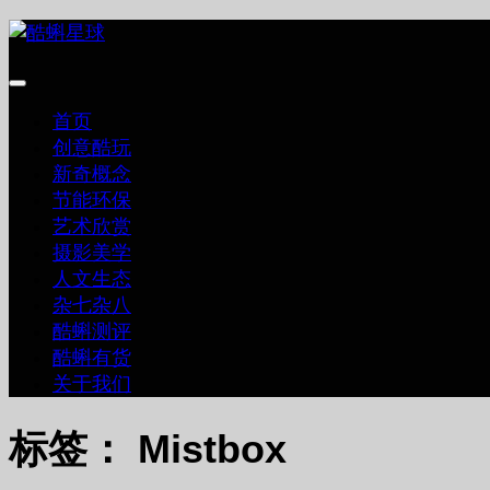
跳
至
内
容
首页
创意酷玩
新奇概念
节能环保
艺术欣赏
摄影美学
人文生态
杂七杂八
酷蝌测评
酷蝌有货
关于我们
标签：
Mistbox