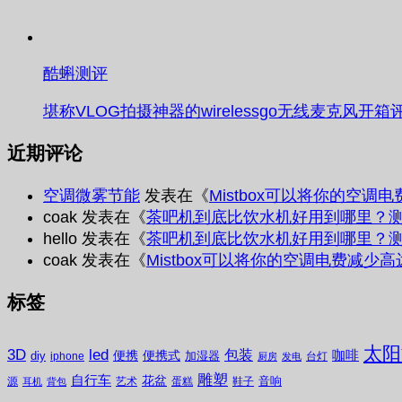
酷蝌测评
堪称VLOG拍摄神器的wirelessgo无线麦克风开箱
近期评论
空调微雾节能
发表在《
Mistbox可以将你的空调
coak
发表在《
茶吧机到底比饮水机好用到哪里？
hello
发表在《
茶吧机到底比饮水机好用到哪里？
coak
发表在《
Mistbox可以将你的空调电费减少高
标签
太阳
3D
led
包装
咖啡
便携
便携式
diy
加湿器
iphone
台灯
厨房
发电
雕塑
自行车
花盆
音响
源
艺术
蛋糕
鞋子
耳机
背包