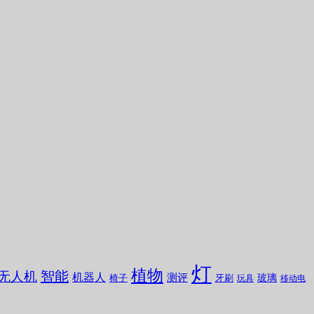
灯
植物
无人机
智能
机器人
测评
玻璃
椅子
牙刷
玩具
移动电