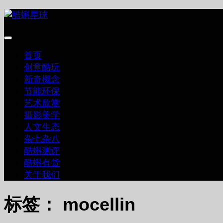
跳
至
内
容
首页
创意酷玩
新奇概念
节能环保
艺术欣赏
摄影美学
人文生态
杂七杂八
酷蝌测评
酷蝌有货
关于我们
标签：
mocellin