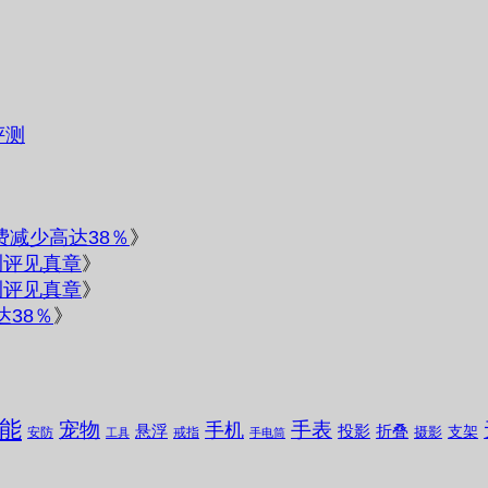
评测
电费减少高达38％
》
测评见真章
》
测评见真章
》
达38％
》
能
宠物
手表
手机
悬浮
投影
折叠
支架
摄影
安防
戒指
工具
手电筒