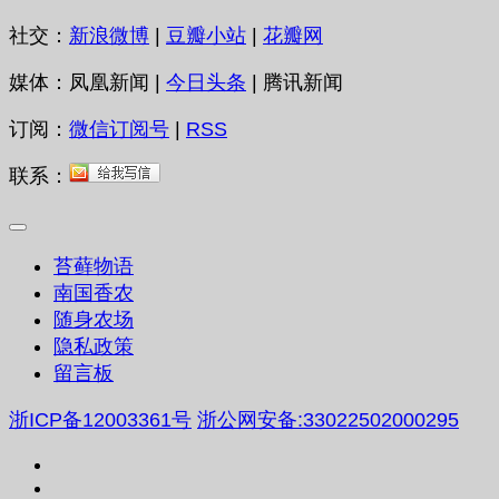
社交：
新浪微博
|
豆瓣小站
|
花瓣网
媒体：凤凰新闻 |
今日头条
| 腾讯新闻
订阅：
微信订阅号
|
RSS
联系：
苔藓物语
南国香农
随身农场
隐私政策
留言板
浙ICP备12003361号
浙公网安备:33022502000295