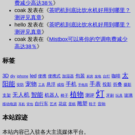
费减少高达38％
》
coak
发表在《
茶吧机到底比饮水机好用到哪里？
测评见真章
》
hello
发表在《
茶吧机到底比饮水机好用到哪里？
测评见真章
》
coak
发表在《
Mistbox可以将你的空调电费减少
高达38％
》
标签
太
3D
led
包装
咖啡
便携
便携式
diy
加湿器
iphone
台灯
厨房
发电
阳能
宠物
手表
手机
悬浮
投影
折叠
摄影
安防
戒指
工具
手电筒
灯
植物
无人机
智能
机器人
测评
支架
玻璃
椅子
牙刷
玩具
雕塑
自行车
花盆
音响
移动电源
艺术
蛋糕
鞋子
耳机
背包
本站踪迹
本站内容已入驻各大主流媒体平台。