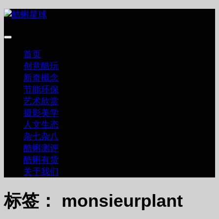
跳
至
内
容
首页
创意酷玩
新奇概念
节能环保
艺术欣赏
摄影美学
人文生态
杂七杂八
酷蝌测评
酷蝌有货
关于我们
标签：
monsieurplant