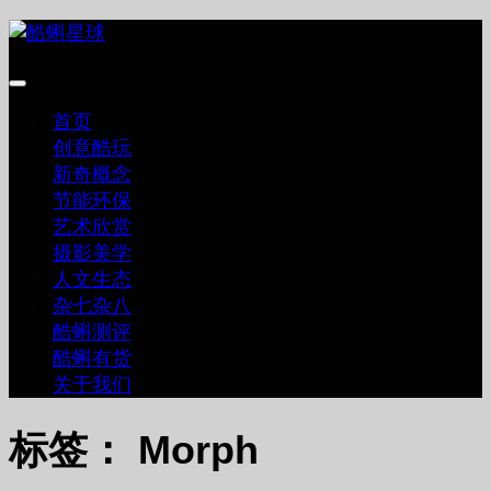
跳
至
内
容
首页
创意酷玩
新奇概念
节能环保
艺术欣赏
摄影美学
人文生态
杂七杂八
酷蝌测评
酷蝌有货
关于我们
标签：
Morph