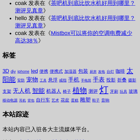
coak
发表在《
茶吧机到底比饮水机好用到哪里？
测评见真章
》
hello
发表在《
茶吧机到底比饮水机好用到哪里？
测评见真章
》
coak
发表在《
Mistbox可以将你的空调电费减少
高达38％
》
标签
太
3D
led
包装
咖啡
便携
便携式
diy
加湿器
iphone
台灯
厨房
发电
阳能
宠物
手表
手机
悬浮
投影
折叠
摄影
安防
戒指
工具
手电筒
灯
植物
无人机
智能
机器人
测评
支架
玻璃
椅子
牙刷
玩具
雕塑
自行车
花盆
音响
移动电源
艺术
蛋糕
鞋子
耳机
背包
本站踪迹
本站内容已入驻各大主流媒体平台。