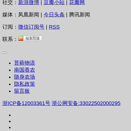
社交：
新浪微博
|
豆瓣小站
|
花瓣网
媒体：凤凰新闻 |
今日头条
| 腾讯新闻
订阅：
微信订阅号
|
RSS
联系：
苔藓物语
南国香农
随身农场
隐私政策
留言板
浙ICP备12003361号
浙公网安备:33022502000295