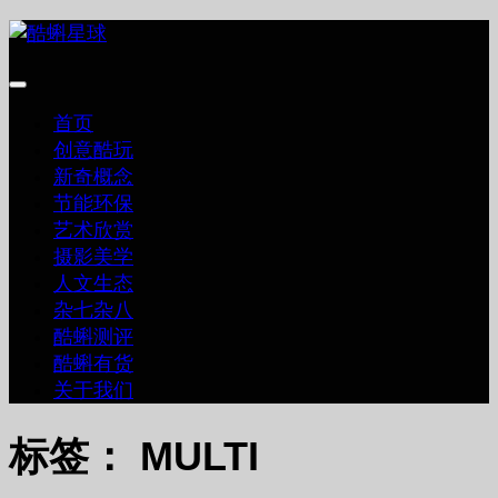
跳
至
内
容
首页
创意酷玩
新奇概念
节能环保
艺术欣赏
摄影美学
人文生态
杂七杂八
酷蝌测评
酷蝌有货
关于我们
标签：
MULTI