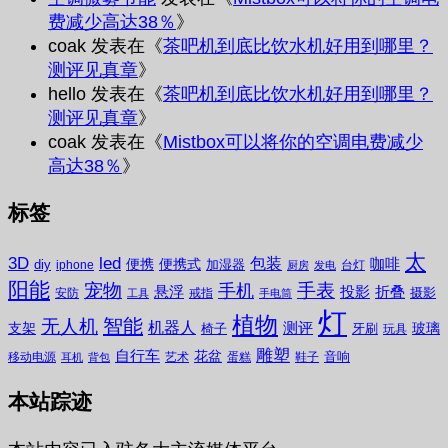
费减少高达38％
》
coak
发表在《
茶吧机到底比饮水机好用到哪里？
测评见真章
》
hello
发表在《
茶吧机到底比饮水机好用到哪里？
测评见真章
》
coak
发表在《
Mistbox可以将你的空调电费减少
高达38％
》
标签
太
3D
led
包装
咖啡
便携
便携式
diy
加湿器
iphone
台灯
厨房
发电
阳能
宠物
手表
手机
悬浮
投影
折叠
摄影
安防
戒指
工具
手电筒
灯
植物
无人机
智能
机器人
测评
支架
玻璃
椅子
牙刷
玩具
雕塑
自行车
花盆
音响
移动电源
艺术
蛋糕
鞋子
耳机
背包
本站踪迹