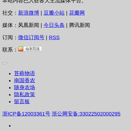
本站内容已入驻各大主流媒体平台。
社交：
新浪微博
|
豆瓣小站
|
花瓣网
媒体：凤凰新闻 |
今日头条
| 腾讯新闻
订阅：
微信订阅号
|
RSS
联系：
苔藓物语
南国香农
随身农场
隐私政策
留言板
浙ICP备12003361号
浙公网安备:33022502000295