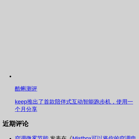
酷蝌测评
keep推出了首款陪伴式互动智能跑步机，使用一
个月分享
近期评论
空调微雾节能
发表在《
Mistbox可以将你的空调电