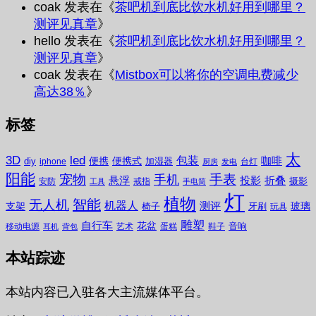
coak
发表在《
茶吧机到底比饮水机好用到哪里？
测评见真章
》
hello
发表在《
茶吧机到底比饮水机好用到哪里？
测评见真章
》
coak
发表在《
Mistbox可以将你的空调电费减少
高达38％
》
标签
太
3D
led
包装
咖啡
便携
便携式
diy
加湿器
iphone
台灯
厨房
发电
阳能
宠物
手表
手机
悬浮
投影
折叠
摄影
安防
戒指
工具
手电筒
灯
植物
无人机
智能
机器人
测评
支架
玻璃
椅子
牙刷
玩具
雕塑
自行车
花盆
音响
移动电源
艺术
蛋糕
鞋子
耳机
背包
本站踪迹
本站内容已入驻各大主流媒体平台。