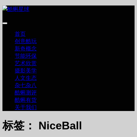
跳
至
内
容
首页
创意酷玩
新奇概念
节能环保
艺术欣赏
摄影美学
人文生态
杂七杂八
酷蝌测评
酷蝌有货
关于我们
标签：
NiceBall