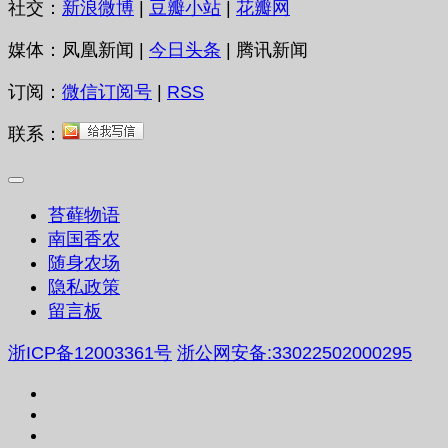
社交：
新浪微博
|
豆瓣小站
|
花瓣网
媒体：凤凰新闻 |
今日头条
| 腾讯新闻
订阅：
微信订阅号
|
RSS
联系：
苔藓物语
南国香农
随身农场
隐私政策
留言板
浙ICP备12003361号
浙公网安备:33022502000295