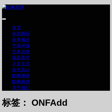
跳
至
内
容
首页
创意酷玩
新奇概念
节能环保
艺术欣赏
摄影美学
人文生态
杂七杂八
酷蝌测评
酷蝌有货
关于我们
标签：
ONFAdd