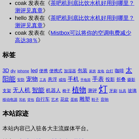
coak
发表在《
茶吧机到底比饮水机好用到哪里？
测评见真章
》
hello
发表在《
茶吧机到底比饮水机好用到哪里？
测评见真章
》
coak
发表在《
Mistbox可以将你的空调电费减少
高达38％
》
标签
太
3D
led
包装
咖啡
便携
便携式
diy
加湿器
iphone
台灯
厨房
发电
阳能
宠物
手表
手机
悬浮
投影
折叠
摄影
安防
戒指
工具
手电筒
灯
植物
无人机
智能
机器人
测评
支架
玻璃
椅子
牙刷
玩具
雕塑
自行车
花盆
音响
移动电源
艺术
蛋糕
鞋子
耳机
背包
本站踪迹
本站内容已入驻各大主流媒体平台。