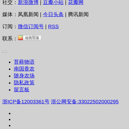
社交：
新浪微博
|
豆瓣小站
|
花瓣网
媒体：凤凰新闻 |
今日头条
| 腾讯新闻
订阅：
微信订阅号
|
RSS
联系：
苔藓物语
南国香农
随身农场
隐私政策
留言板
浙ICP备12003361号
浙公网安备:33022502000295