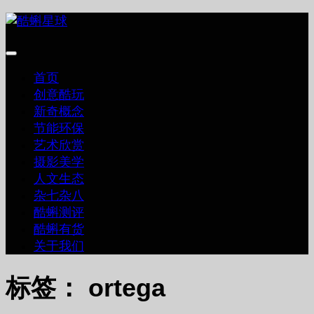
跳
至
内
容
首页
创意酷玩
新奇概念
节能环保
艺术欣赏
摄影美学
人文生态
杂七杂八
酷蝌测评
酷蝌有货
关于我们
标签：
ortega