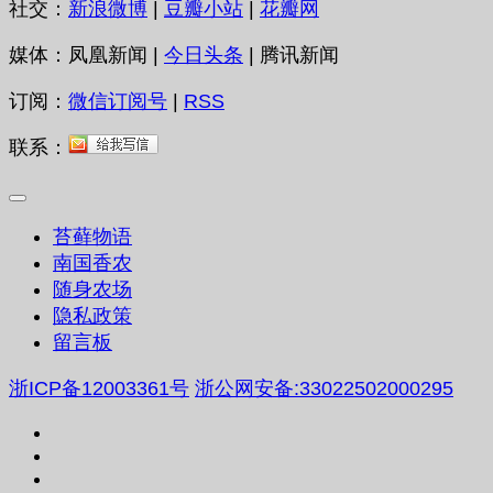
社交：
新浪微博
|
豆瓣小站
|
花瓣网
媒体：凤凰新闻 |
今日头条
| 腾讯新闻
订阅：
微信订阅号
|
RSS
联系：
苔藓物语
南国香农
随身农场
隐私政策
留言板
浙ICP备12003361号
浙公网安备:33022502000295