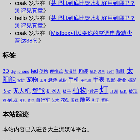
coak
发表在《
茶吧机到底比饮水机好用到哪里？
测评见真章
》
hello
发表在《
茶吧机到底比饮水机好用到哪里？
测评见真章
》
coak
发表在《
Mistbox可以将你的空调电费减少
高达38％
》
标签
太
3D
led
包装
咖啡
便携
便携式
diy
加湿器
iphone
台灯
厨房
发电
阳能
宠物
手表
手机
悬浮
投影
折叠
摄影
安防
戒指
工具
手电筒
灯
植物
无人机
智能
机器人
测评
支架
玻璃
椅子
牙刷
玩具
雕塑
自行车
花盆
音响
移动电源
艺术
蛋糕
鞋子
耳机
背包
本站踪迹
本站内容已入驻各大主流媒体平台。