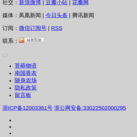
社交：
新浪微博
|
豆瓣小站
|
花瓣网
媒体：凤凰新闻 |
今日头条
| 腾讯新闻
订阅：
微信订阅号
|
RSS
联系：
苔藓物语
南国香农
随身农场
隐私政策
留言板
浙ICP备12003361号
浙公网安备:33022502000295