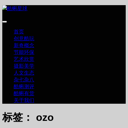
跳
至
内
容
首页
创意酷玩
新奇概念
节能环保
艺术欣赏
摄影美学
人文生态
杂七杂八
酷蝌测评
酷蝌有货
关于我们
标签：
ozo