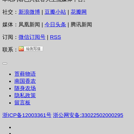
社交：
新浪微博
|
豆瓣小站
|
花瓣网
媒体：凤凰新闻 |
今日头条
| 腾讯新闻
订阅：
微信订阅号
|
RSS
联系：
苔藓物语
南国香农
随身农场
隐私政策
留言板
浙ICP备12003361号
浙公网安备:33022502000295