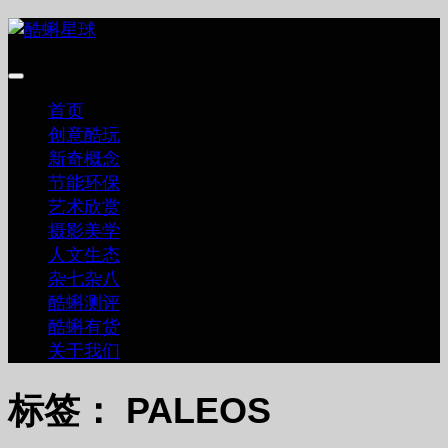
跳
至
内
容
首页
创意酷玩
新奇概念
节能环保
艺术欣赏
摄影美学
人文生态
杂七杂八
酷蝌测评
酷蝌有货
关于我们
标签：
PALEOS