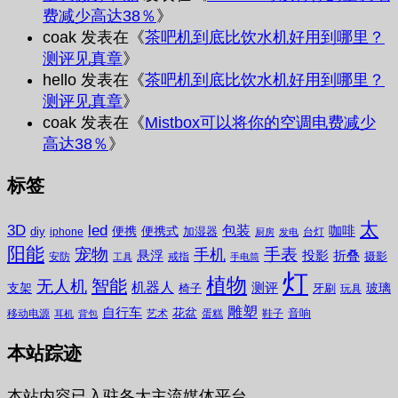
费减少高达38％
》
coak
发表在《
茶吧机到底比饮水机好用到哪里？
测评见真章
》
hello
发表在《
茶吧机到底比饮水机好用到哪里？
测评见真章
》
coak
发表在《
Mistbox可以将你的空调电费减少
高达38％
》
标签
太
3D
led
包装
咖啡
便携
便携式
diy
加湿器
iphone
台灯
厨房
发电
阳能
宠物
手表
手机
悬浮
投影
折叠
摄影
安防
戒指
工具
手电筒
灯
植物
无人机
智能
机器人
测评
支架
玻璃
椅子
牙刷
玩具
雕塑
自行车
花盆
音响
移动电源
艺术
蛋糕
鞋子
耳机
背包
本站踪迹
本站内容已入驻各大主流媒体平台。