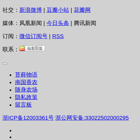
社交：
新浪微博
|
豆瓣小站
|
花瓣网
媒体：凤凰新闻 |
今日头条
| 腾讯新闻
订阅：
微信订阅号
|
RSS
联系：
苔藓物语
南国香农
随身农场
隐私政策
留言板
浙ICP备12003361号
浙公网安备:33022502000295