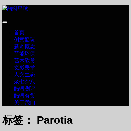
跳
至
内
容
首页
创意酷玩
新奇概念
节能环保
艺术欣赏
摄影美学
人文生态
杂七杂八
酷蝌测评
酷蝌有货
关于我们
标签：
Parotia