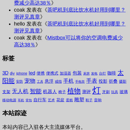
费减少高达38％
》
coak
发表在《
茶吧机到底比饮水机好用到哪里？
测评见真章
》
hello
发表在《
茶吧机到底比饮水机好用到哪里？
测评见真章
》
coak
发表在《
Mistbox可以将你的空调电费减少
高达38％
》
标签
太
3D
led
包装
咖啡
便携
便携式
diy
加湿器
iphone
台灯
厨房
发电
阳能
宠物
手表
手机
悬浮
投影
折叠
摄影
安防
戒指
工具
手电筒
灯
植物
无人机
智能
机器人
测评
支架
玻璃
椅子
牙刷
玩具
雕塑
自行车
花盆
音响
移动电源
艺术
蛋糕
鞋子
耳机
背包
本站踪迹
本站内容已入驻各大主流媒体平台。