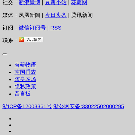
社交：
新浪微博
|
豆瓣小站
|
花瓣网
媒体：凤凰新闻 |
今日头条
| 腾讯新闻
订阅：
微信订阅号
|
RSS
联系：
苔藓物语
南国香农
随身农场
隐私政策
留言板
浙ICP备12003361号
浙公网安备:33022502000295