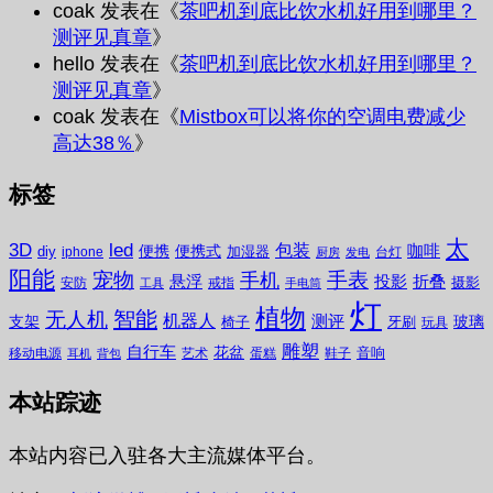
coak
发表在《
茶吧机到底比饮水机好用到哪里？
测评见真章
》
hello
发表在《
茶吧机到底比饮水机好用到哪里？
测评见真章
》
coak
发表在《
Mistbox可以将你的空调电费减少
高达38％
》
标签
太
3D
led
包装
咖啡
便携
便携式
diy
加湿器
iphone
台灯
厨房
发电
阳能
宠物
手表
手机
悬浮
投影
折叠
摄影
安防
戒指
工具
手电筒
灯
植物
无人机
智能
机器人
测评
支架
玻璃
椅子
牙刷
玩具
雕塑
自行车
花盆
音响
移动电源
艺术
蛋糕
鞋子
耳机
背包
本站踪迹
本站内容已入驻各大主流媒体平台。