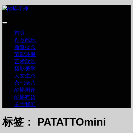
跳
至
内
容
首页
创意酷玩
新奇概念
节能环保
艺术欣赏
摄影美学
人文生态
杂七杂八
酷蝌测评
酷蝌有货
关于我们
标签：
PATATTOmini