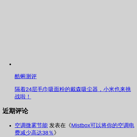
酷蝌测评
隔着24层毛巾吸面粉的戴森吸尘器，小米也来挑
战啦！
近期评论
空调微雾节能
发表在《
Mistbox可以将你的空调电
费减少高达38％
》