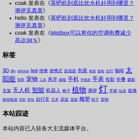
coak
发表在《
茶吧机到底比饮水机好用到哪里？
测评见真章
》
hello
发表在《
茶吧机到底比饮水机好用到哪里？
测评见真章
》
coak
发表在《
Mistbox可以将你的空调电费减少
高达38％
》
标签
太
3D
led
包装
咖啡
便携
便携式
diy
加湿器
iphone
台灯
厨房
发电
阳能
宠物
手表
手机
悬浮
投影
折叠
摄影
安防
戒指
工具
手电筒
灯
植物
无人机
智能
机器人
测评
支架
玻璃
椅子
牙刷
玩具
雕塑
自行车
花盆
音响
移动电源
艺术
蛋糕
鞋子
耳机
背包
本站踪迹
本站内容已入驻各大主流媒体平台。