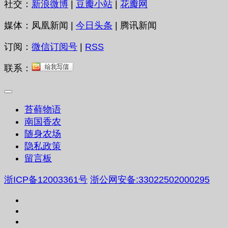
社交：
新浪微博
|
豆瓣小站
|
花瓣网
媒体：凤凰新闻 |
今日头条
| 腾讯新闻
订阅：
微信订阅号
|
RSS
联系：
苔藓物语
南国香农
随身农场
隐私政策
留言板
浙ICP备12003361号
浙公网安备:33022502000295