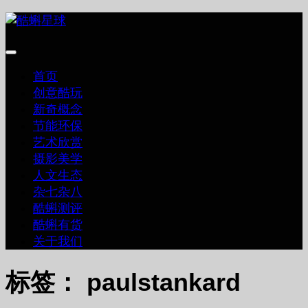
跳
至
内
容
首页
创意酷玩
新奇概念
节能环保
艺术欣赏
摄影美学
人文生态
杂七杂八
酷蝌测评
酷蝌有货
关于我们
标签：
paulstankard