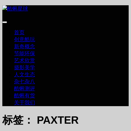
跳
至
内
容
首页
创意酷玩
新奇概念
节能环保
艺术欣赏
摄影美学
人文生态
杂七杂八
酷蝌测评
酷蝌有货
关于我们
标签：
PAXTER