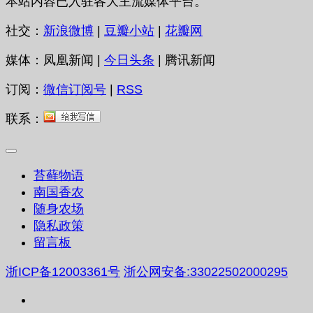
本站内容已入驻各大主流媒体平台。
社交：
新浪微博
|
豆瓣小站
|
花瓣网
媒体：凤凰新闻 |
今日头条
| 腾讯新闻
订阅：
微信订阅号
|
RSS
联系：
苔藓物语
南国香农
随身农场
隐私政策
留言板
浙ICP备12003361号
浙公网安备:33022502000295