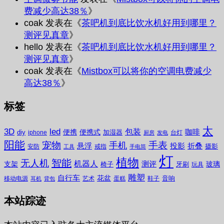
费减少高达38％
》
coak
发表在《
茶吧机到底比饮水机好用到哪里？
测评见真章
》
hello
发表在《
茶吧机到底比饮水机好用到哪里？
测评见真章
》
coak
发表在《
Mistbox可以将你的空调电费减少
高达38％
》
标签
太
3D
led
包装
咖啡
便携
便携式
diy
加湿器
iphone
台灯
厨房
发电
阳能
宠物
手表
手机
悬浮
投影
折叠
摄影
安防
戒指
工具
手电筒
灯
植物
无人机
智能
机器人
测评
支架
玻璃
椅子
牙刷
玩具
雕塑
自行车
花盆
音响
移动电源
艺术
蛋糕
鞋子
耳机
背包
本站踪迹