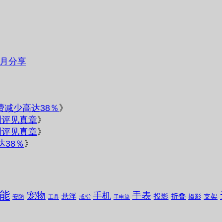
个月分享
电费减少高达38％
》
测评见真章
》
测评见真章
》
达38％
》
能
宠物
手表
手机
悬浮
投影
折叠
支架
摄影
安防
戒指
工具
手电筒