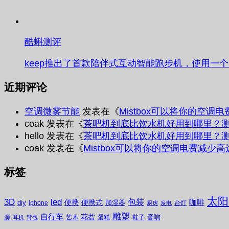
酷蝌测评
keep推出了首款陪伴式互动智能跑步机，使用一
近期评论
空调微雾节能
发表在《
Mistbox可以将你的空调
coak
发表在《
茶吧机到底比饮水机好用到哪里？
hello
发表在《
茶吧机到底比饮水机好用到哪里？
coak
发表在《
Mistbox可以将你的空调电费减少高
标签
太阳
3D
led
包装
咖啡
便携
便携式
diy
加湿器
iphone
台灯
厨房
发电
雕塑
自行车
花盆
音响
源
艺术
蛋糕
鞋子
耳机
背包