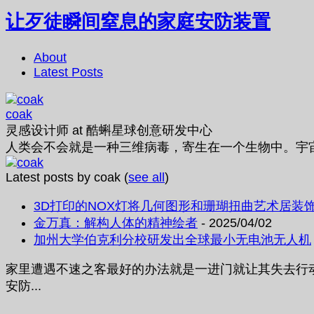
让歹徒瞬间窒息的家庭安防装置
About
Latest Posts
coak
灵感设计师
at
酷蝌星球创意研发中心
人类会不会就是一种三维病毒，寄生在一个生物中。宇
Latest posts by coak
(
see all
)
3D打印的NOX灯将几何图形和珊瑚扭曲艺术居装
金万真：解构人体的精神绘者
- 2025/04/02
加州大学伯克利分校研发出全球最小无电池无人机
家里遭遇不速之客最好的办法就是一进门就让其失去行动能
安防...