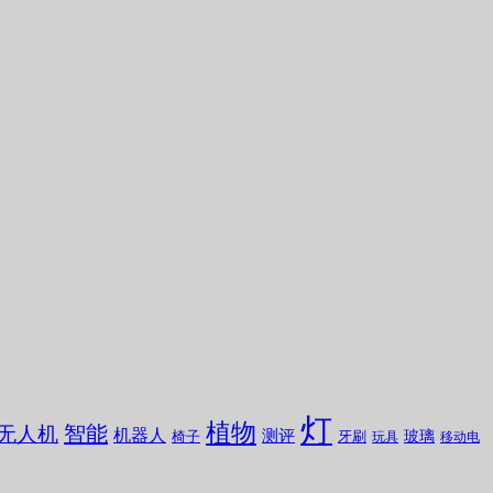
灯
植物
无人机
智能
机器人
测评
玻璃
椅子
牙刷
玩具
移动电