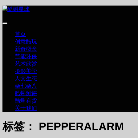
跳
至
内
容
首页
创意酷玩
新奇概念
节能环保
艺术欣赏
摄影美学
人文生态
杂七杂八
酷蝌测评
酷蝌有货
关于我们
标签：
PEPPERALARM