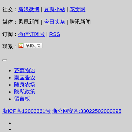
社交：
新浪微博
|
豆瓣小站
|
花瓣网
媒体：凤凰新闻 |
今日头条
| 腾讯新闻
订阅：
微信订阅号
|
RSS
联系：
苔藓物语
南国香农
随身农场
隐私政策
留言板
浙ICP备12003361号
浙公网安备:33022502000295