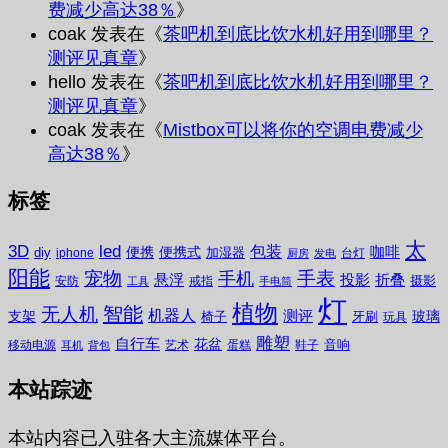
费减少高达38％
》
coak
发表在《
茶吧机到底比饮水机好用到哪里？
测评见真章
》
hello
发表在《
茶吧机到底比饮水机好用到哪里？
测评见真章
》
coak
发表在《
Mistbox可以将你的空调电费减少
高达38％
》
标签
太
3D
led
包装
咖啡
便携
便携式
diy
加湿器
iphone
台灯
厨房
发电
阳能
宠物
手表
手机
悬浮
投影
折叠
摄影
安防
戒指
工具
手电筒
灯
植物
无人机
智能
机器人
测评
支架
玻璃
椅子
牙刷
玩具
雕塑
自行车
花盆
音响
移动电源
艺术
蛋糕
鞋子
耳机
背包
本站踪迹
本站内容已入驻各大主流媒体平台。