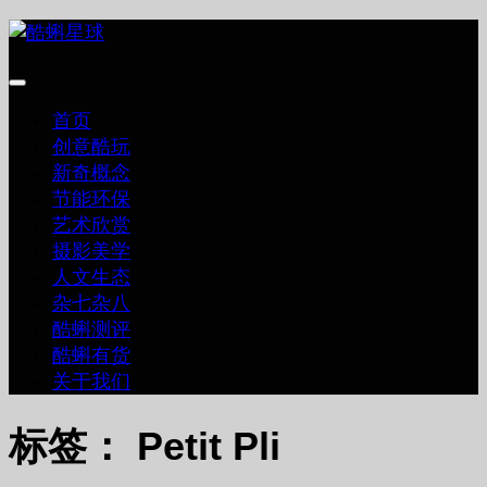
跳
至
内
容
首页
创意酷玩
新奇概念
节能环保
艺术欣赏
摄影美学
人文生态
杂七杂八
酷蝌测评
酷蝌有货
关于我们
标签：
Petit Pli