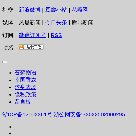
社交：
新浪微博
|
豆瓣小站
|
花瓣网
媒体：凤凰新闻 |
今日头条
| 腾讯新闻
订阅：
微信订阅号
|
RSS
联系：
苔藓物语
南国香农
随身农场
隐私政策
留言板
浙ICP备12003361号
浙公网安备:33022502000295