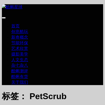
跳
至
内
容
首页
创意酷玩
新奇概念
节能环保
艺术欣赏
摄影美学
人文生态
杂七杂八
酷蝌测评
酷蝌有货
关于我们
标签：
PetScrub