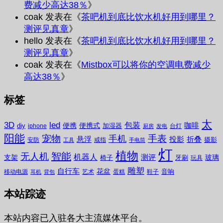
费减少高达38％
》
coak
发表在《
茶吧机到底比饮水机好用到哪里？
测评见真章
》
hello
发表在《
茶吧机到底比饮水机好用到哪里？
测评见真章
》
coak
发表在《
Mistbox可以将你的空调电费减少
高达38％
》
标签
太
3D
led
包装
咖啡
便携
便携式
diy
加湿器
iphone
台灯
厨房
发电
阳能
宠物
手表
手机
悬浮
投影
折叠
摄影
安防
戒指
工具
手电筒
灯
植物
无人机
智能
机器人
测评
支架
玻璃
椅子
牙刷
玩具
雕塑
自行车
花盆
音响
移动电源
艺术
蛋糕
鞋子
耳机
背包
本站踪迹
本站内容已入驻各大主流媒体平台。