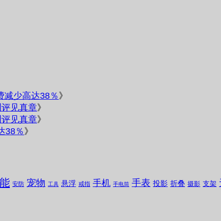
电费减少高达38％
》
测评见真章
》
测评见真章
》
达38％
》
能
宠物
手表
手机
悬浮
投影
折叠
支架
摄影
安防
戒指
工具
手电筒