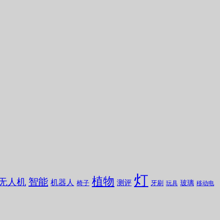
灯
植物
无人机
智能
机器人
测评
玻璃
椅子
牙刷
玩具
移动电