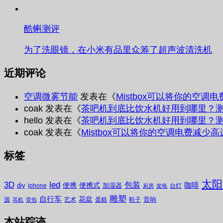
酷蝌测评
为了洗眼镜，在小米有品里众筹了超声波清洗机
近期评论
空调微雾节能
发表在《
Mistbox可以将你的空调
coak
发表在《
茶吧机到底比饮水机好用到哪里？
hello
发表在《
茶吧机到底比饮水机好用到哪里？
coak
发表在《
Mistbox可以将你的空调电费减少高
标签
太阳
3D
led
包装
咖啡
便携
便携式
diy
加湿器
iphone
台灯
厨房
发电
雕塑
自行车
花盆
音响
源
艺术
蛋糕
鞋子
耳机
背包
本站踪迹