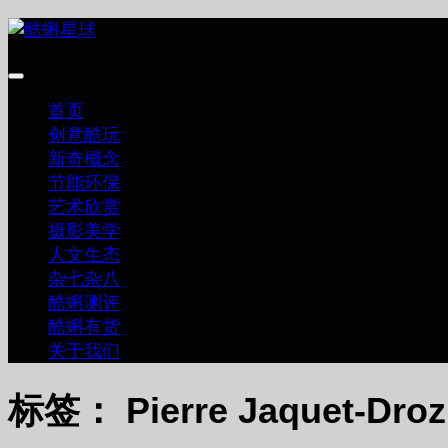
跳
至
内
容
首页
创意酷玩
新奇概念
节能环保
艺术欣赏
摄影美学
人文生态
杂七杂八
酷蝌测评
酷蝌有货
关于我们
标签：
Pierre Jaquet-Droz