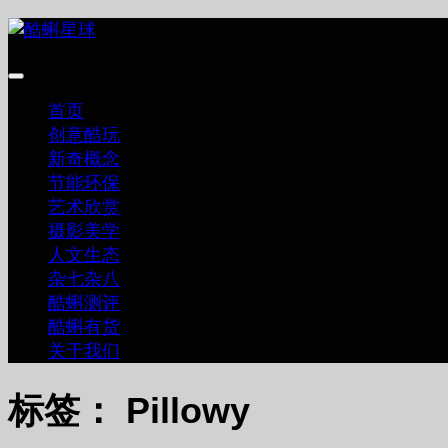
跳
至
内
容
首页
创意酷玩
新奇概念
节能环保
艺术欣赏
摄影美学
人文生态
杂七杂八
酷蝌测评
酷蝌有货
关于我们
标签：
Pillowy