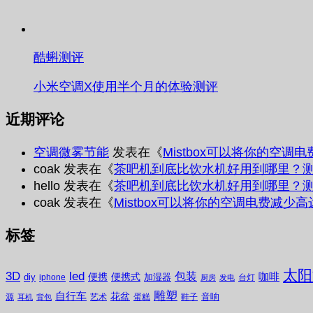
酷蝌测评
小米空调X使用半个月的体验测评
近期评论
空调微雾节能
发表在《
Mistbox可以将你的空调
coak
发表在《
茶吧机到底比饮水机好用到哪里？
hello
发表在《
茶吧机到底比饮水机好用到哪里？
coak
发表在《
Mistbox可以将你的空调电费减少高
标签
太阳
3D
led
包装
咖啡
便携
便携式
diy
加湿器
iphone
台灯
厨房
发电
雕塑
自行车
花盆
音响
源
艺术
蛋糕
鞋子
耳机
背包