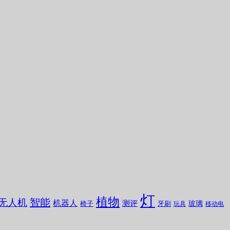
灯
植物
无人机
智能
机器人
测评
玻璃
椅子
牙刷
玩具
移动电