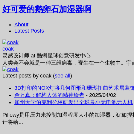
好可爱的鹅卵石加湿器啊
About
Latest Posts
coak
灵感设计师
at
酷蝌星球创意研发中心
人类会不会就是一种三维病毒，寄生在一个生物中。宇
Latest posts by coak
(
see all
)
3D打印的NOX灯将几何图形和珊瑚扭曲艺术居装
金万真：解构人体的精神绘者
- 2025/04/02
加州大学伯克利分校研发出全球最小无电池无人机
Pillowy是用压力来控制加湿程度大小的加湿器，
计将给...