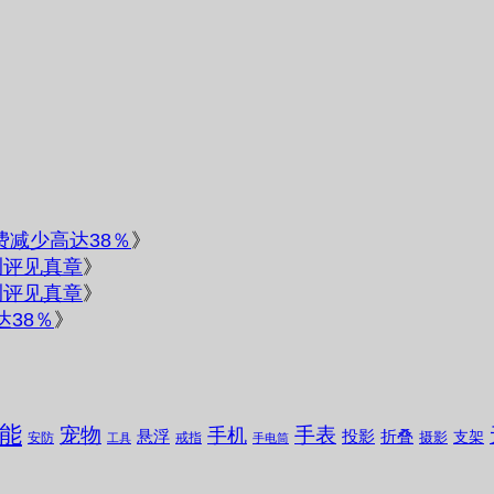
电费减少高达38％
》
测评见真章
》
测评见真章
》
达38％
》
能
宠物
手表
手机
悬浮
投影
折叠
支架
摄影
安防
戒指
工具
手电筒