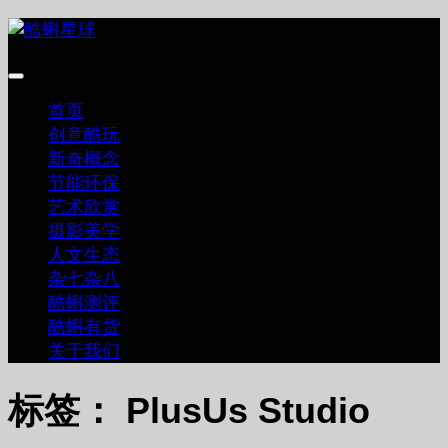
跳
至
内
容
首页
创意酷玩
新奇概念
节能环保
艺术欣赏
摄影美学
人文生态
杂七杂八
酷蝌测评
酷蝌有货
关于我们
标签：
PlusUs Studio