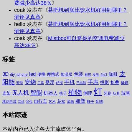
费减少高达38％
》
coak
发表在《
茶吧机到底比饮水机好用到哪里？
测评见真章
》
hello
发表在《
茶吧机到底比饮水机好用到哪里？
测评见真章
》
coak
发表在《
Mistbox可以将你的空调电费减少
高达38％
》
标签
太
3D
led
包装
咖啡
便携
便携式
diy
加湿器
iphone
台灯
厨房
发电
阳能
宠物
手表
手机
悬浮
投影
折叠
摄影
安防
戒指
工具
手电筒
灯
植物
无人机
智能
机器人
测评
支架
玻璃
椅子
牙刷
玩具
雕塑
自行车
花盆
音响
移动电源
艺术
蛋糕
鞋子
耳机
背包
本站踪迹
本站内容已入驻各大主流媒体平台。