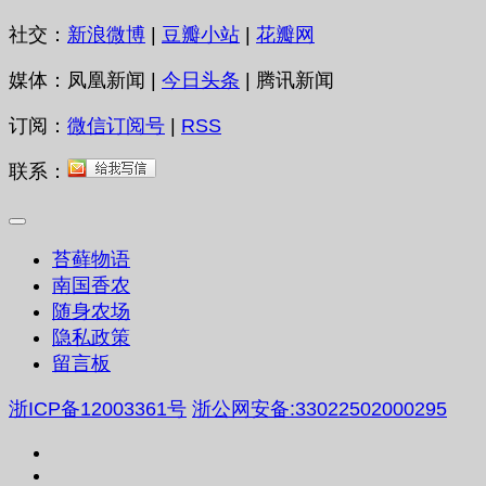
社交：
新浪微博
|
豆瓣小站
|
花瓣网
媒体：凤凰新闻 |
今日头条
| 腾讯新闻
订阅：
微信订阅号
|
RSS
联系：
苔藓物语
南国香农
随身农场
隐私政策
留言板
浙ICP备12003361号
浙公网安备:33022502000295